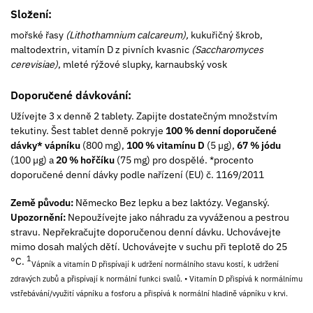
Složení:
mořské řasy
(Lithothamnium calcareum),
kukuřičný škrob,
maltodextrin, vitamín D z pivních kvasnic
(Saccharomyces
cerevisiae)
, mleté rýžové slupky, karnaubský vosk
Doporučené dávkování:
Užívejte 3 x denně 2 tablety. Zapijte dostatečným množstvím
tekutiny. Šest tablet denně pokryje
100 % denní doporučené
dávky* vápníku
(800 mg),
100 % vitamínu D
(5 µg),
67 % jódu
(100 µg) a
20 % hořčíku
(75 mg) pro dospělé. *procento
doporučené denní dávky podle nařízení (EU) č. 1169/2011
Země původu:
Německo Bez lepku a bez laktózy. Veganský.
Upozornění:
Nepoužívejte jako náhradu za vyváženou a pestrou
stravu. Nepřekračujte doporučenou denní dávku. Uchovávejte
mimo dosah malých dětí. Uchovávejte v suchu při teplotě do 25
1
°C.
Vápník a vitamín D přispívají k udržení normálního stavu kostí, k udržení
zdravých zubů a přispívají k normální funkci svalů. • Vitamín D
přispívá k normálnímu
vstřebávání/využití vápníku a fosforu a přispívá k normální hladině vápníku v krvi.