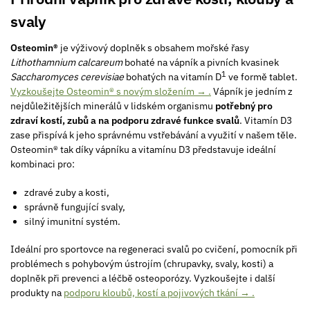
svaly
Osteomin®
je výživový doplněk s obsahem mořské řasy
Lithothamnium calcareum
bohaté na vápník a pivních kvasinek
1
Saccharomyces cerevisiae
bohatých na vitamín D
ve formě tablet.
Vyzkoušejte Osteomin® s novým složením → .
Vápník je jedním z
nejdůležitějších minerálů v lidském organismu
potřebný
pro
zdraví kostí, zubů a na podporu zdravé funkce svalů
. Vitamín D3
zase přispívá k jeho správnému vstřebávání a využití v našem těle.
Osteomin® tak díky vápníku a vitamínu D3 představuje ideální
kombinaci pro:
zdravé zuby a kosti,
správně fungující svaly,
silný imunitní systém.
Ideální pro sportovce na regeneraci svalů po cvičení, pomocník při
problémech s pohybovým ústrojím (chrupavky, svaly, kosti) a
doplněk při prevenci a léčbě osteoporózy. Vyzkoušejte i další
produkty na
podporu kloubů, kostí a pojivových tkání → .