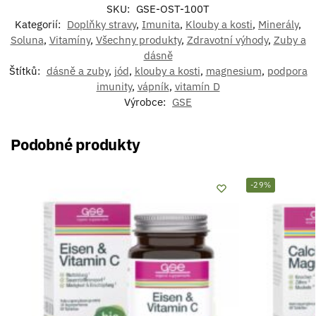
SKU:
GSE-OST-100T
Kategorií:
Doplňky stravy
,
Imunita
,
Klouby a kosti
,
Minerály
,
Soluna
,
Vitamíny
,
Všechny produkty
,
Zdravotní výhody
,
Zuby a
dásně
Štítků:
dásně a zuby
,
jód
,
klouby a kosti
,
magnesium
,
podpora
imunity
,
vápník
,
vitamín D
Výrobce:
GSE
Podobné produkty
-29%