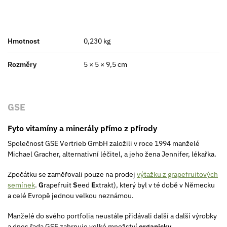
Hmotnost
0,230 kg
Rozměry
5 × 5 × 9,5 cm
GSE
Fyto vitamíny a minerály přímo z přírody
Společnost GSE Vertrieb GmbH založili v roce 1994 manželé
Michael Gracher, alternativní léčitel, a jeho žena Jennifer, lékařka.
Zpočátku se zaměřovali pouze na prodej
výtažku z grapefruitových
semínek
.
G
rapefruit
S
eed
E
xtrakt), který byl v té době v Německu
a celé Evropě jednou velkou neznámou.
Manželé do svého portfolia neustále přidávali další a další výrobky
a dnes řada GSE zahrnuje velké množství
organicky