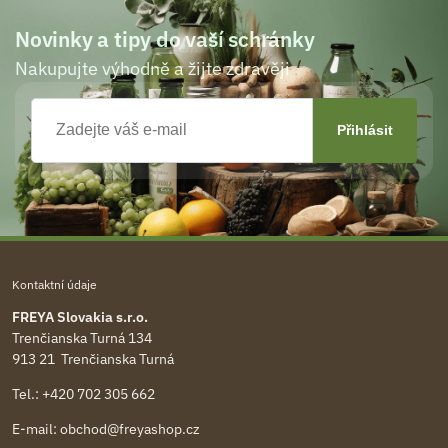
Novinky a tipy do vaší schránky
Nakupujte výhodně a žijte zdravěji
Kontaktní údaje
FREYA Slovakia s.r.o.
Trenčianska Turná 134
913 21 Trenčianska Turná
Tel.:
+420 702 305 662
E-mail:
obchod@freyashop.cz