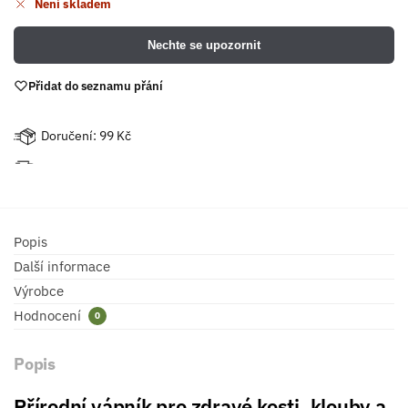
Není skladem
Nechte se upozornit
Přidat do seznamu přání
Doručení: 99 Kč
Popis
Další informace
Výrobce
Hodnocení
0
Popis
Přírodní vápník pro zdravé kosti, klouby a