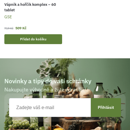
Vápník a hořčík komplex – 60
tablet
GSE
509
Kč
719
Kč
Přidat do košíku
Novinky a tipy do vaší schránky
Nakupujte výhodně a žijte zdravěji