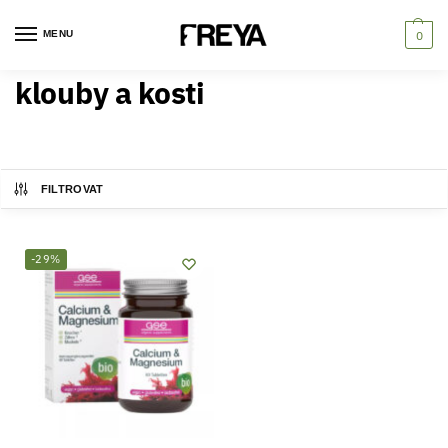
MENU
0
klouby a kosti
FILTROVAT
-29%