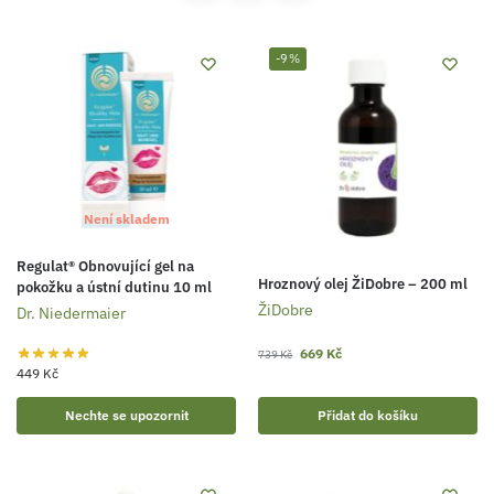
-9%
Není skladem
Regulat® Obnovující gel na
Hroznový olej ŽiDobre – 200 ml
pokožku a ústní dutinu 10 ml
ŽiDobre
Dr. Niedermaier
669
Kč
739
Kč
449
Kč
Nechte se upozornit
Přidat do košíku