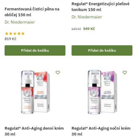
Regulat® Energetizující pleťové
Fermentovaná čisticí pěna na
tonikum 150 ml
obličej 150 ml
Dr. Niedermaier
Dr. Niedermaier
549
Kč
689
Kč
819
Kč
Přidat do košíku
Přidat do košíku
Regulat® Anti-Aging denní krém
Regulat® Anti-Aging noční krém
30 ml
30 ml