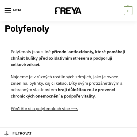
MENU
0
Polyfenoly
Polyfenoly jsou silné
přírodní antioxidanty, které pomáhají
chránit buňky před oxidativním stresem a podporují
celkové zdraví.
Najdeme je v různých rostlinných zdrojích, jako je ovoce,
zelenina, bylinky, čaj či kakao. Díky svým protizánětlivým a
ochranným vlastnostem
hrají důležitou roli v prevenci
chronických onemocnění a podpoře vitality.
Přečtěte si o polyfenolech více ⟶.
FILTROVAT