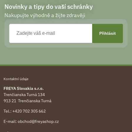
Novinky a tipy do vaší schránky
Nakupujte výhodně a žijte zdravěji
Kontaktní údaje
FREYA Slovakia s.r.o.
Trenčianska Turná 134
913 21 Trenčianska Turná
Tel.:
+420 702 305 662
E-mail:
obchod@freyashop.cz