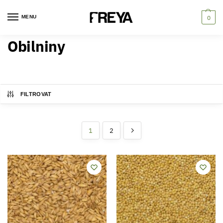
MENU
0
Obilniny
FILTROVAT
1
2