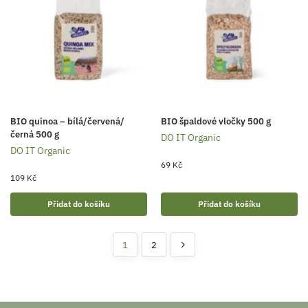
BIO quinoa – bílá/červená/
BIO špaldové vločky 500 g
černá 500 g
DO IT Organic
DO IT Organic
69
Kč
109
Kč
Přidat do košíku
Přidat do košíku
1
2