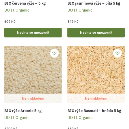
BIO červená rýže – 5 kg
BIO jasmínová rýže – bílá 5 kg
DO IT Organic
DO IT Organic
609
Kč
549
Kč
Nechte se upozornit
Nechte se upozornit
Není skladem
Není skladem
BIO rýže Arborio 5 kg
BIO rýže Basmati – hnědá 5 kg
DO IT Organic
DO IT Organic
1209
Kč
619
Kč