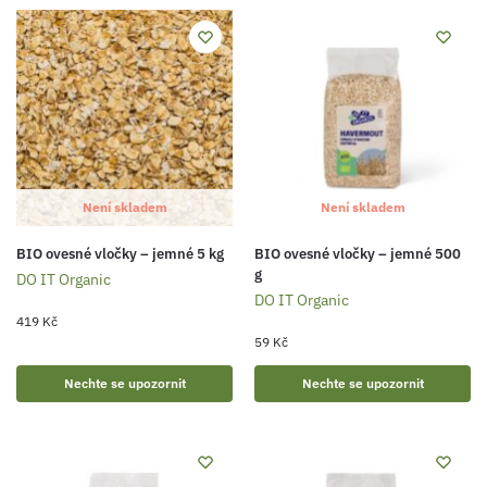
Není skladem
Není skladem
BIO ovesné vločky – jemné 5 kg
BIO ovesné vločky – jemné 500
g
DO IT Organic
DO IT Organic
419
Kč
59
Kč
Nechte se upozornit
Nechte se upozornit