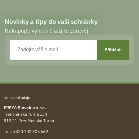
Novinky a tipy do vaší schránky
Nakupujte výhodně a žijte zdravěji
Kontaktní údaje
FREYA Slovakia s.r.o.
Trenčianska Turná 134
913 21 Trenčianska Turná
Tel.:
+420 702 305 662