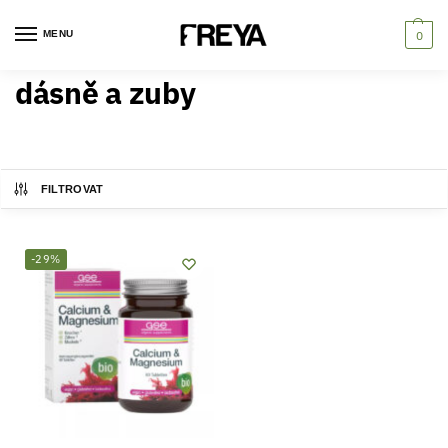
MENU
0
dásně a zuby
FILTROVAT
-29%