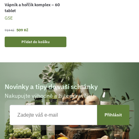
Vápník a hořčík komplex – 60
tablet
GSE
509
Kč
719
Kč
Přidat do košíku
Novinky a tipy do vaší schránky
Nakupujte výhodně a žijte zdravěji