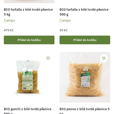
BIO farfalle z bílé tvrdé pšenice
BIO farfalle z bílé tvrdé pšenice
5 kg
500 g
Campo
Campo
479
Kč
59
Kč
Přidat do košíku
Přidat do košíku
BIO gomiti z bílé tvrdé pšenice
BIO penne z bílé tvrdé pšenice 5
500 g
kg