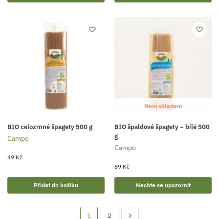
Není skladem
BIO celozrnné špagety 500 g
BIO špaldové špagety – bílé 500
g
Campo
Campo
49
Kč
89
Kč
Přidat do košíku
Nechte se upozornit
1
2