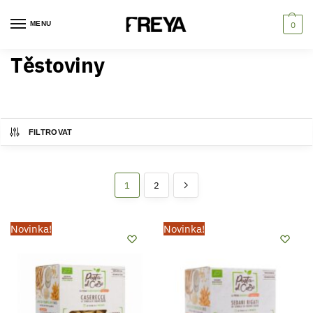
MENU
0
Těstoviny
FILTROVAT
1
2
Novinka!
Novinka!