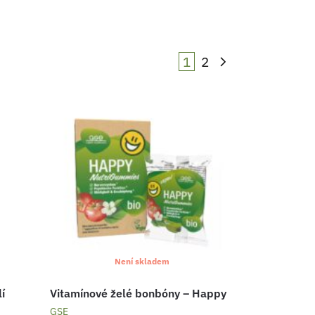
1
2
Není skladem
í
Vitamínové želé bonbóny – Happy
GSE