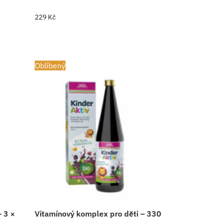
229
Kč
Oblíbený
– 3 ×
Vitamínový komplex pro děti – 330