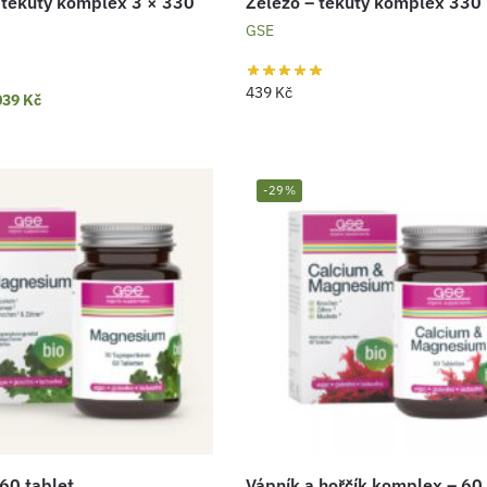
 tekutý komplex 3 × 330
Železo – tekutý komplex 330
GSE
439
Kč
039
Kč
-29%
 60 tablet
Vápník a hořčík komplex – 60