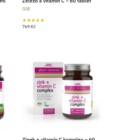
 ml
Železo a vitamín C – 60 tablet
GSE
769
Kč
Zinek + vitamín C komplex – 60