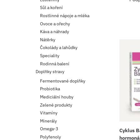
Sůl a koření
Rostlinné nápoje a mléka
Ovoce a ořechy
Káva a náhrady
Nátěrky
Čokolády a lahůdky
Speciality
Rodinná balení
Doplňky stravy
Fermentované doplňky
Probiotika
Mediciální houby
Zelené produkty
Vitamíny
Minerály
Omega-3
Cyklus Ba
Polyfenoly
hormonál