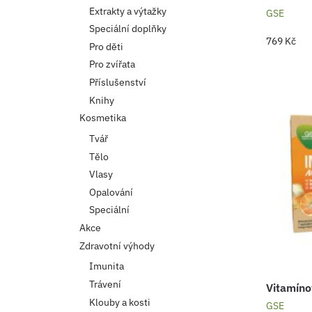
Extrakty a výtažky
GSE
Speciální doplňky
769
Kč
Pro děti
Pro zvířata
Příslušenství
Knihy
Kosmetika
Tvář
Tělo
Vlasy
Opalování
Speciální
Akce
Zdravotní výhody
Imunita
Trávení
Vitamíno
Klouby a kosti
GSE