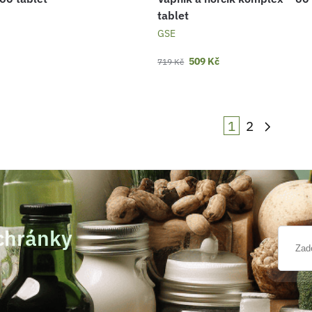
tablet
GSE
509
Kč
719
Kč
1
2
schránky