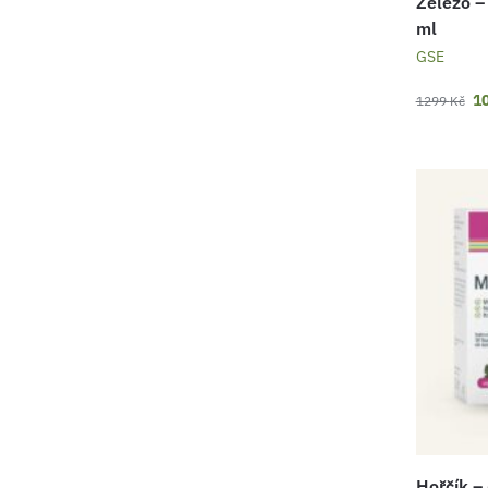
Železo –
ml
GSE
1
1299
Kč
Hořčík –