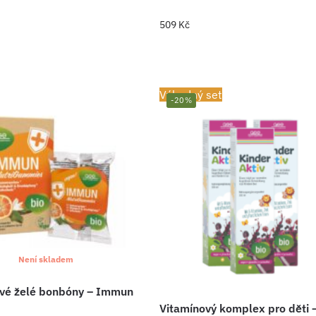
509
Kč
Výhodný set
-20%
Není skladem
vé želé bonbóny – Immun
Vitamínový komplex pro děti 