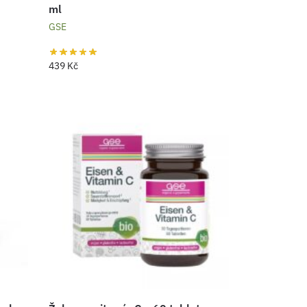
ml
GSE
439
Kč