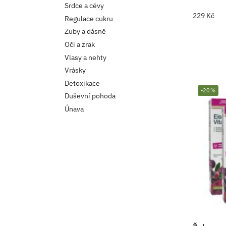
Srdce a cévy
229
Kč
Regulace cukru
Zuby a dásně
Oči a zrak
Vlasy a nehty
Vrásky
Detoxikace
-20%
Duševní pohoda
Únava