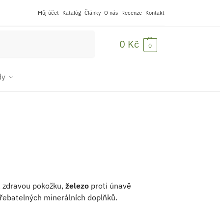
Můj účet
Katalóg
Články
O nás
Recenze
Kontakt
Hledat
0
Kč
0
dy
a zdravou pokožku,
železo
proti únavě
třebatelných minerálních doplňků.