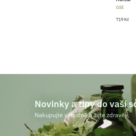
GSE
719
Kč
Novinky a tipy do vaší 
Nakupujte výhodně a žijte zdravěji