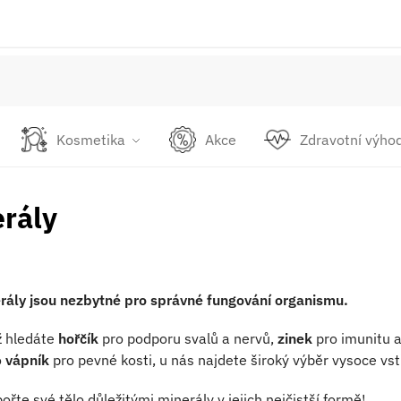
Kosmetika
Akce
Zdravotní výho
rály
rály jsou nezbytné pro správné fungování organismu.
ž hledáte
hořčík
pro podporu svalů a nervů,
zinek
pro imunitu 
o
vápník
pro pevné kosti, u nás najdete široký výběr vysoce vs
ořte své tělo důležitými minerály v jejich nejčistší formě!