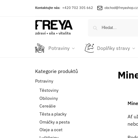
Kontaktujte nás:
+420 702 305 662
obchod@freyashop.cz
zdraví • síla • vitalita
Potraviny
Doplňky stravy
Kategorie produktů
Mine
Potraviny
Těstoviny
Obiloviny
Mine
Cereálie
Těsta a placky
Ať u
Omáčky a pesta
neb
Oleje a ocet
Podp
Luštěniny