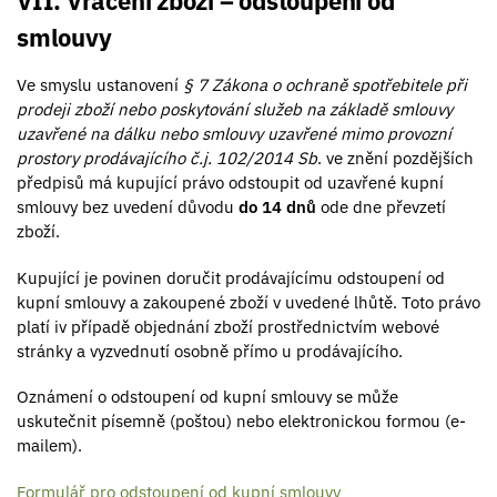
VII. Vrácení zboží – odstoupení od
smlouvy
Ve smyslu ustanovení
§ 7 Zákona o ochraně spotřebitele při
prodeji zboží nebo poskytování služeb na základě smlouvy
uzavřené na dálku nebo smlouvy uzavřené mimo provozní
prostory prodávajícího č.j. 102/2014 Sb
. ve znění pozdějších
předpisů má kupující právo odstoupit od uzavřené kupní
smlouvy bez uvedení důvodu
do 14 dnů
ode dne převzetí
zboží.
Kupující je povinen doručit prodávajícímu odstoupení od
kupní smlouvy a zakoupené zboží v uvedené lhůtě. Toto právo
platí iv případě objednání zboží prostřednictvím webové
stránky a vyzvednutí osobně přímo u prodávajícího.
Oznámení o odstoupení od kupní smlouvy se může
uskutečnit písemně (poštou) nebo elektronickou formou (e-
mailem).
Formulář pro odstoupení od kupní smlouvy