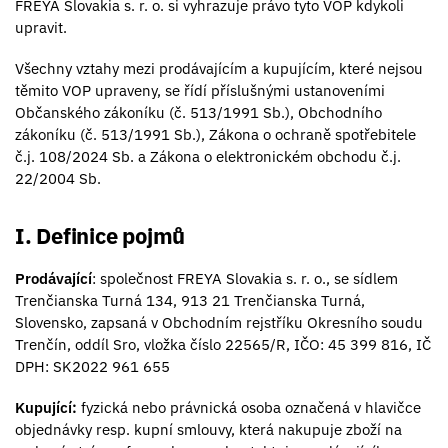
FREYA Slovakia s. r. o. si vyhrazuje právo tyto VOP kdykoli
upravit.
Všechny vztahy mezi prodávajícím a kupujícím, které nejsou
těmito VOP upraveny, se řídí příslušnými ustanoveními
Občanského zákoníku (č. 513/1991 Sb.), Obchodního
zákoníku (č. 513/1991 Sb.), Zákona o ochraně spotřebitele
č.j. 108/2024 Sb. a Zákona o elektronickém obchodu č.j.
22/2004 Sb.
I. Definice pojmů
Prodávající
: společnost FREYA Slovakia s. r. o., se sídlem
Trenčianska Turná 134, 913 21 Trenčianska Turná,
Slovensko, zapsaná v Obchodním rejstříku Okresního soudu
Trenčín, oddíl Sro, vložka číslo 22565/R, IČO: 45 399 816, IČ
DPH: SK2022 961 655
Kupující:
fyzická nebo právnická osoba označená v hlavičce
objednávky resp. kupní smlouvy, která nakupuje zboží na