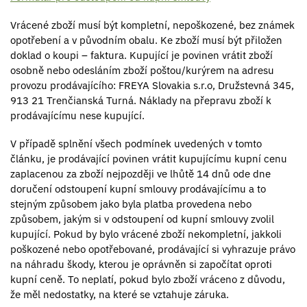
Vrácené zboží musí být kompletní, nepoškozené, bez známek
opotřebení a v původním obalu. Ke zboží musí být přiložen
doklad o koupi – faktura. Kupující je povinen vrátit zboží
osobně nebo odesláním zboží poštou/kurýrem na adresu
provozu prodávajícího: FREYA Slovakia s.r.o, Družstevná 345,
913 21 Trenčianská Turná. Náklady na přepravu zboží k
prodávajícímu nese kupující.
V případě splnění všech podmínek uvedených v tomto
článku, je prodávající povinen vrátit kupujícímu kupní cenu
zaplacenou za zboží nejpozději ve lhůtě 14 dnů ode dne
doručení odstoupení kupní smlouvy prodávajícímu a to
stejným způsobem jako byla platba provedena nebo
způsobem, jakým si v odstoupení od kupní smlouvy zvolil
kupující. Pokud by bylo vrácené zboží nekompletní, jakkoli
poškozené nebo opotřebované, prodávající si vyhrazuje právo
na náhradu škody, kterou je oprávněn si započítat oproti
kupní ceně. To neplatí, pokud bylo zboží vráceno z důvodu,
že měl nedostatky, na které se vztahuje záruka.