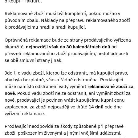
o koupi – fakturu.
Reklamované zboží musí být kompletní, pokud možno v
původním obalu. Náklady na přepravu reklamovaného zboží
k prodávajícímu hradí a hradí kupující.
Oprávněná reklamace bude ze strany prodávajícího vyřízena
okamžitě,
nejpozději však do 30 kalendářních dnů
od
převzetí reklamovaného zboží prodávajícím, nedohodnou-li
se obě smluvní strany jinak.
Jde-li o vadu zboží, kterou lze odstranit, má kupující právo,
aby byla bezplatně, včas a řádně odstraněna. Prodávající
může namísto odstranění vady vyměni
t reklamované zboží za
nové
. Pokud vadu zboží nelze odstranit, ani vyměnit zboží za
nové, prodávající je povinen vrátit kupujícímu kupní cenu
zaplacenou za zboží nejpozději ve lhůtě
14 dnů
ode dne
vyřízení reklamace.
Prodávající neodpovídá za škody způsobené při přepravě
zboží, poškozením živenými a jinými vnějšími událostmi,