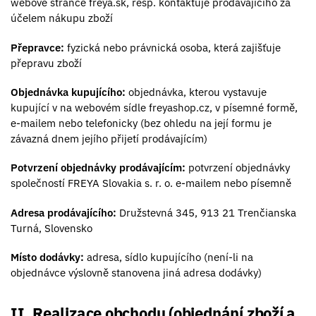
webové stránce freya.sk, resp. kontaktuje prodávajícího za
účelem nákupu zboží
Přepravce:
fyzická nebo právnická osoba, která zajišťuje
přepravu zboží
Objednávka kupujícího:
objednávka, kterou vystavuje
kupující v na webovém sídle freyashop.cz, v písemné formě,
e-mailem nebo telefonicky (bez ohledu na její formu je
závazná dnem jejího přijetí prodávajícím)
Potvrzení objednávky prodávajícím:
potvrzení objednávky
společností FREYA Slovakia s. r. o. e-mailem nebo písemně
Adresa prodávajícího:
Družstevná 345, 913 21 Trenčianska
Turná, Slovensko
Místo dodávky:
adresa, sídlo kupujícího (není-li na
objednávce výslovně stanovena jiná adresa dodávky)
II. Realizace obchodu (objednání zboží a