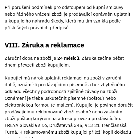
Při porušení podmínek pro odstoupení od kupní smlouvy
nebo řádného vrácení zboží je prodávající oprávněn uplatnit
u kupujícího náhradu škody, která mu tím vznikla podle
příslušných právních předpisů.
VIII. Záruka a reklamace
Záruční doba na zboží je
24 měsíců
. Záruka začíná běžet
dnem převzetí zboží kupujícím.
Kupující má nárok uplatnit reklamaci na zboží v záruční
době, oznámí-li prodávajícímu písemně a bez zbytečného
odkladu všechny podrobnosti zjištěné závady na zboží.
Oznámení je třeba uskutečnit písemně (poštou) nebo
elektronickou formou (e-mailem). Kupující je povinen doručit
prodávajícímu reklamované zboží osobně nebo zasláním
zboží poštou/kurýrem na adresu provozu prodávajícího:
FREYA Slovakia s.r.o, Družstevná 345, 913 21 Trenčianská
Turná. K reklamovanému zboží kupující přiloží kopii dokladu