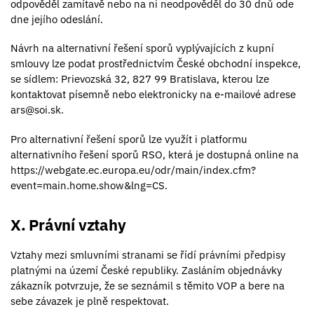
odpověděl zamítavě nebo na ni neodpověděl do 30 dnů ode
dne jejího odeslání.
Návrh na alternativní řešení sporů vyplývajících z kupní
smlouvy lze podat prostřednictvím České obchodní inspekce,
se sídlem: Prievozská 32, 827 99 Bratislava, kterou lze
kontaktovat písemně nebo elektronicky na e-mailové adrese
ars@soi.sk.
Pro alternativní řešení sporů lze využít i platformu
alternativního řešení sporů RSO, která je dostupná online na
https://webgate.ec.europa.eu/odr/main/index.cfm?
event=main.home.show&lng=CS.
X. Právní vztahy
Vztahy mezi smluvními stranami se řídí právními předpisy
platnými na území České republiky. Zasláním objednávky
zákazník potvrzuje, že se seznámil s těmito VOP a bere na
sebe závazek je plně respektovat.