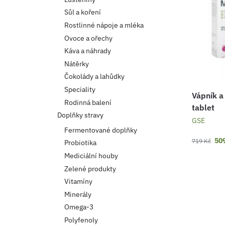
Sůl a koření
Rostlinné nápoje a mléka
Ovoce a ořechy
Káva a náhrady
Nátěrky
Čokolády a lahůdky
Speciality
Vápník a
Rodinná balení
tablet
Doplňky stravy
GSE
Fermentované doplňky
50
719
Kč
Probiotika
Mediciální houby
Zelené produkty
Vitamíny
Minerály
Omega-3
Polyfenoly