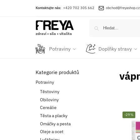
Kontaktujte nás:
+420 702 305 662
obchod@freyashop.cz
zdraví • síla • vitalita
Potraviny
Doplňky stravy
Kategorie produktů
váp
Potraviny
Těstoviny
Obiloviny
Cereálie
-29%
Těsta a placky
Omáčky a pesta
Oleje a ocet
Luštěniny