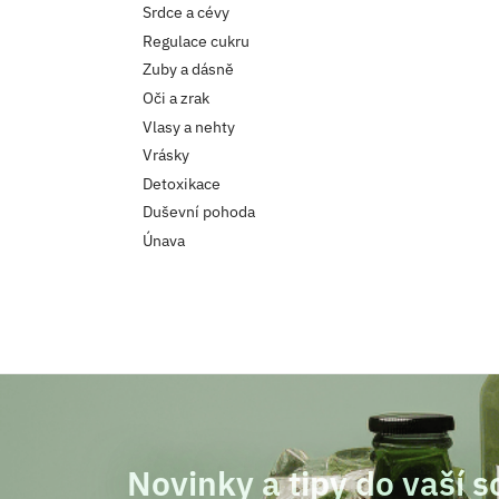
Srdce a cévy
Regulace cukru
Zuby a dásně
Oči a zrak
Vlasy a nehty
Vrásky
Detoxikace
Duševní pohoda
Únava
Novinky a tipy do vaší 