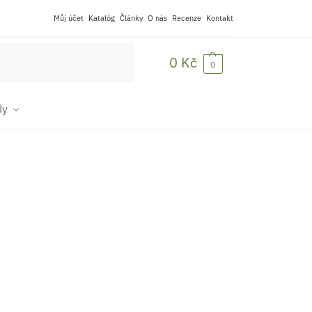
Můj účet
Katalóg
Články
O nás
Recenze
Kontakt
Hledat
0
Kč
0
dy