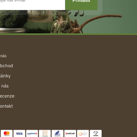
 nás
bchod
lánky
 nás
ecenze
ontakt