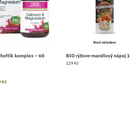
Není skladem
 hořčík komplex – 60
BIO rýžovo-mandlový nápoj 1 
119
Kč
9
Kč