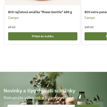
BIO rajčatová omáčka "Rosso Gentile" 680 g
BIO extra panen
Campo
Campo
69
Kč
549
Kč
Přidat do košíku
Novinky a tipy do vaší schránky
Nakupujte výhodně a žijte zdravěji