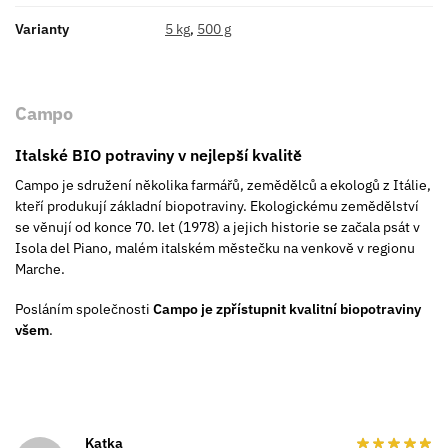
Varianty
5 kg
,
500 g
Campo
Italské BIO potraviny v nejlepší kvalitě
Campo je sdružení několika farmářů, zemědělců a ekologů z Itálie,
kteří produkují základní biopotraviny. Ekologickému zemědělství
se věnují od konce 70. let (1978) a jejich historie se začala psát v
Isola del Piano, malém italském městečku na venkově v regionu
Marche.
Posláním společnosti
Campo
je zpřístupnit kvalitní biopotraviny
všem
.
Katka