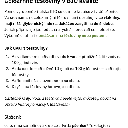
Celozrnné těstoviny v BIO kvalitě
Penne vyrobené z italské BIO celozrnné krupice z tvrdé pšenice.
Ve srovnání s necelozrnnými těstovinami obsahují
více vlákniny,
mají nižší glykemický index a dokážou zasytit na delší dobu.
Jejich příprava je jednoduchá a rychlá, nerozvaří se, nelepí se.
Výborně chutnají s
omáčkami na těstoviny nebo pestem.
Jak uvařit těstoviny?
Ve velkém hrnci přiveďte vodu k varu – přibližně 1 litr vody na
100 g těstovin.
Vodu osolte – přibližně 10 g soli na 100 g těstovin – a přidejte
těstoviny.
Vařte podle času uvedeného na obalu.
Když jsou těstoviny hotové, sceďte je.
Užitečné rady:
Vodu z těstovin nevylévejte, můžete ji použít na
úpravu hustoty omáčky k těstovinám.
Složení:
celozrnná semolinová krupice z tvrdé
pšenice*
*ekologicky