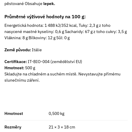
pěstované Obsahuje
lepek.
Průměrné výživové hodnoty na 100 g:
Energetická hodnota: 1 488 kJ/352 kcal, Tuky: 2,3 g z toho
nasycené mastné kyseliny: 0,6 g Sacharidy: 67 g z toho cukry: 3,5 g
Vláknina: 8 g Bílkoviny: 12 g Sůl: 0 g
Země původu:
Itálie
Certifikace:
IT-BIO-004 (zemědělství EU)
Hmotnost:
500 g
Skladujte na chladném a suchém místě. Nevystavujte přímému
slunečnímu záření.
Hmotnost
0,500 kg
Rozměry
21 × 3 × 18 cm