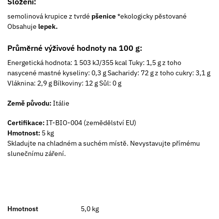
Složení:
semolinová krupice z tvrdé
pšenice
*ekologicky pěstované
Obsahuje
lepek.
Průměrné výživové hodnoty na 100 g:
Energetická hodnota: 1 503 kJ/355 kcal Tuky: 1,5 g z toho
nasycené mastné kyseliny: 0,3 g Sacharidy: 72 g z toho cukry: 3,1 g
Vláknina: 2,9 g Bílkoviny: 12 g Sůl: 0 g
Země původu:
Itálie
Certifikace:
IT-BIO-004 (zemědělství EU)
Hmotnost:
5 kg
Skladujte na chladném a suchém místě. Nevystavujte přímému
slunečnímu záření.
Hmotnost
5,0 kg