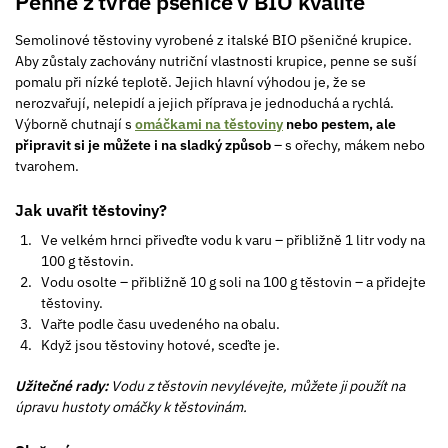
Penne z tvrdé pšenice v BIO kvalitě
Semolinové těstoviny vyrobené z italské BIO pšeničné krupice.
Aby zůstaly zachovány nutriční vlastnosti krupice, penne se suší
pomalu při nízké teplotě. Jejich hlavní výhodou je, že se
nerozvařují, nelepidí a jejich příprava je jednoduchá a rychlá.
Výborně chutnají s
omáčkami na těstoviny
nebo pestem, ale
připravit si je můžete i na sladký způsob
– s ořechy, mákem nebo
tvarohem.
Jak uvařit těstoviny?
Ve velkém hrnci přiveďte vodu k varu – přibližně 1 litr vody na
100 g těstovin.
Vodu osolte – přibližně 10 g soli na 100 g těstovin – a přidejte
těstoviny.
Vařte podle času uvedeného na obalu.
Když jsou těstoviny hotové, sceďte je.
Užitečné rady:
Vodu z těstovin nevylévejte, můžete ji použít na
úpravu hustoty omáčky k těstovinám.