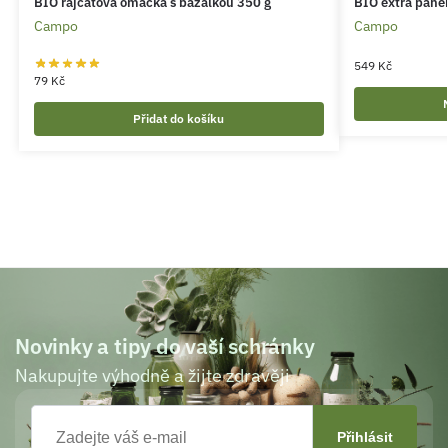
BIO rajčatová omáčka s bazalkou 350 g
BIO extra panen
Campo
Campo
549
Kč
79
Kč
Přidat do košíku
Novinky a tipy do vaší schránky
Nakupujte výhodně a žijte zdravěji