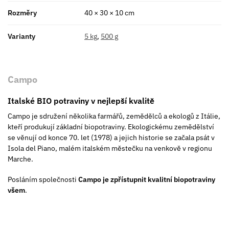
Rozměry
40 × 30 × 10 cm
Varianty
5 kg
,
500 g
Campo
Italské BIO potraviny v nejlepší kvalitě
Campo je sdružení několika farmářů, zemědělců a ekologů z Itálie,
kteří produkují základní biopotraviny. Ekologickému zemědělství
se věnují od konce 70. let (1978) a jejich historie se začala psát v
Isola del Piano, malém italském městečku na venkově v regionu
Marche.
Posláním společnosti
Campo
je zpřístupnit kvalitní biopotraviny
všem
.