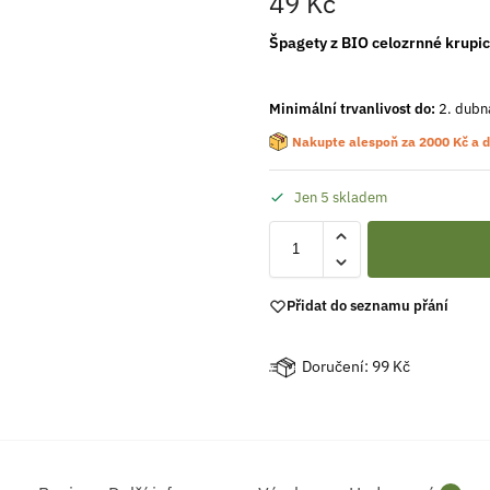
49
Kč
Špagety z BIO celozrnné krupic
Minimální trvanlivost do:
2. dubn
Nakupte alespoň za
2000
Kč
a d
Jen 5 skladem
Přidat do seznamu přání
Doručení: 99 Kč