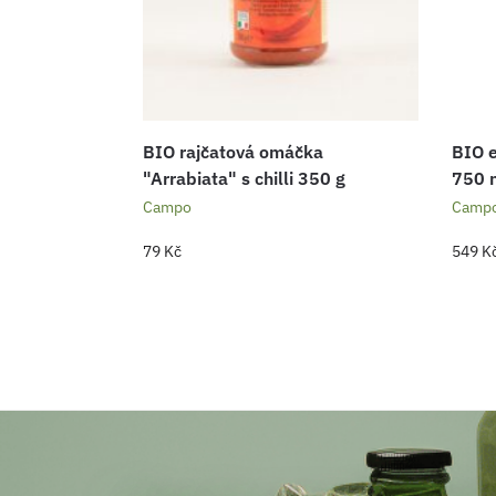
BIO rajčatová omáčka
BIO e
"Arrabiata" s chilli 350 g
750 
Campo
Camp
79
Kč
549
K