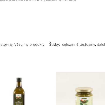
stoviny
,
Všechny produkty
Štítky:
celozrnné těstoviny
,
ital