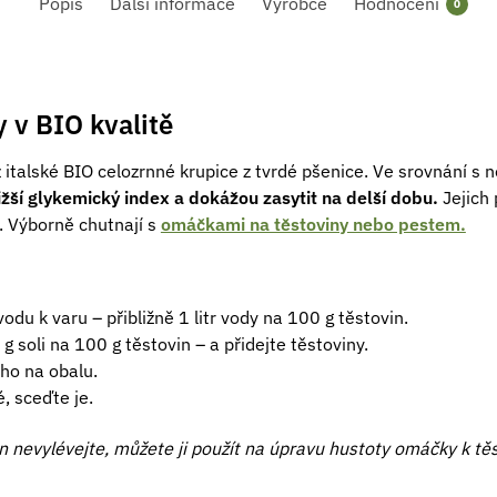
Popis
Další informace
Výrobce
Hodnocení
0
 v BIO kvalitě
italské BIO celozrnné krupice z tvrdé pšenice. Ve srovnání s 
nižší glykemický index a dokážou zasytit na delší dobu.
Jejich
e. Výborně chutnají s
omáčkami na těstoviny nebo pestem.
odu k varu – přibližně 1 litr vody na 100 g těstovin.
g soli na 100 g těstovin – a přidejte těstoviny.
ho na obalu.
, sceďte je.
n nevylévejte, můžete ji použít na úpravu hustoty omáčky k tě