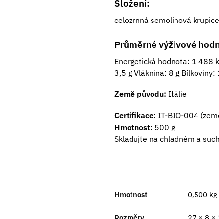
Složení:
celozrnná semolinová krupice
Průměrné výživové hodn
Energetická hodnota: 1 488 kJ
3,5 g Vláknina: 8 g Bílkoviny: 
Země původu:
Itálie
Certifikace:
IT-BIO-004 (země
Hmotnost:
500 g
Skladujte na chladném a suc
Hmotnost
0,500 kg
Rozměry
27 × 8 ×