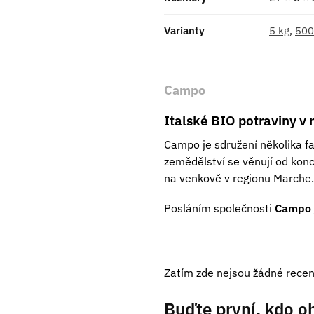
Varianty
5 kg
,
500
Campo
Italské BIO potraviny v n
Campo je sdružení několika fa
zemědělství se věnují od konc
na venkově v regionu Marche.
Posláním společnosti
Campo
Zatím zde nejsou žádné recen
Buďte první, kdo o