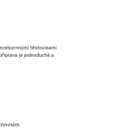
necelozrnnými těstovinami
 příprava je jednoduchá a
stovinám.