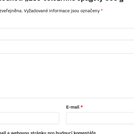
zveřejněna.
Vyžadované informace jsou označeny
*
E-mail
*
-mail a webovou stránku pro budoucí komentáře.