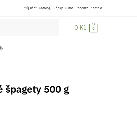
Můj účet
Katalóg
Články
O nás
Recenze
Kontakt
Hledat
0
Kč
0
dy
é špagety 500 g