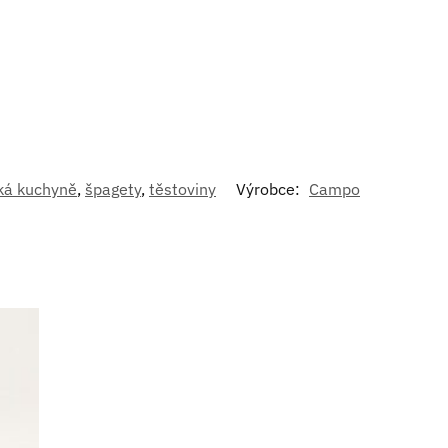
ská kuchyně
,
špagety
,
těstoviny
Výrobce:
Campo