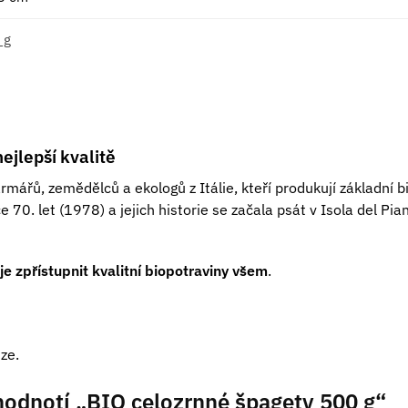
 g
ejlepší kvalitě
rmářů, zemědělců a ekologů z Itálie, kteří produkují základní 
e 70. let (1978) a jejich historie se začala psát v Isola del 
je zpřístupnit kvalitní biopotraviny všem
.
ze.
hodnotí „BIO celozrnné špagety 500 g“