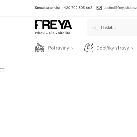
Kontaktujte nás:
+420 702 305 662
obchod@freyashop.cz
zdraví • síla • vitalita
Potraviny
Doplňky stravy