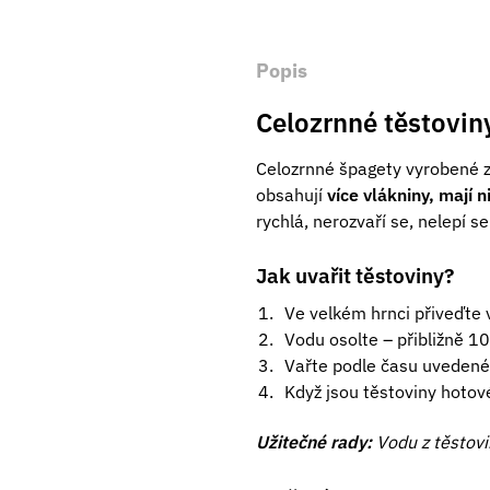
Popis
Celozrnné těstoviny
Celozrnné špagety vyrobené z 
obsahují
více vlákniny, mají 
rychlá, nerozvaří se, nelepí s
Jak uvařit těstoviny?
Ve velkém hrnci přiveďte v
Vodu osolte – přibližně 10 
Vařte podle času uvedené
Když jsou těstoviny hotové
Užitečné rady:
Vodu z těstovi