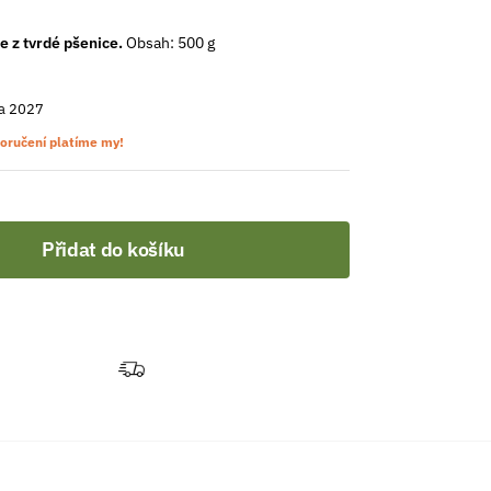
e z tvrdé pšenice.
Obsah: 500 g
a 2027
oručení platíme my!
Přidat do košíku