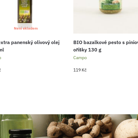
Není skladem
xtra panenský olivový olej
BIO bazalkové pesto s pini
ml
oříšky 130 g
o
Campo
č
119
Kč