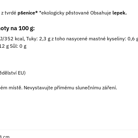
 z tvrdé
pšenice*
*ekologicky pěstované Obsahuje
lepek.
oty na 100 g:
/352 kcal, Tuky: 2,3 g z toho nasycené mastné kyseliny: 0,6 g
12 g Sůl: 0 g
dělství EU)
hém místě. Nevystavujte přímému slunečnímu záření.
 3 cm