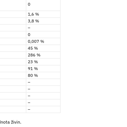
0
1,6 %
3,8 %
–
0
0,007 %
45 %
286 %
23 %
91 %
80 %
–
–
–
–
–
nota živin.