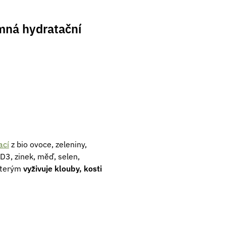
emná hydratační
ací
z bio ovoce, zeleniny,
D3, zinek, měď, selen,
 kterým
vyživuje klouby, kosti