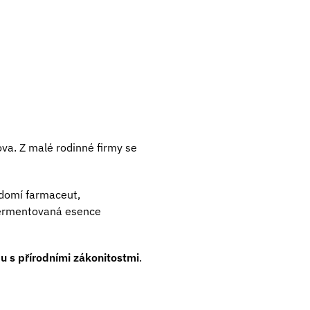
a. Z malé rodinné firmy se
domí farmaceut,
 fermentovaná esence
du s přírodními zákonitostmi
.