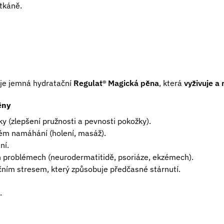
 tkáně.
 je jemná hydratační
Regulat® Magická pěna
, která
vyživuje a
ěny
 (zlepšení pružnosti a pevnosti pokožky).
m namáhání (holení, masáž).
ní.
h problémech (neurodermatitidě, psoriáze, ekzémech).
ním stresem, který způsobuje předčasné stárnutí.
.