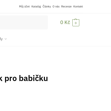
Můj účet
Katalóg
Články
O nás
Recenze
Kontakt
Hledat
0
Kč
0
dy
k pro babičku