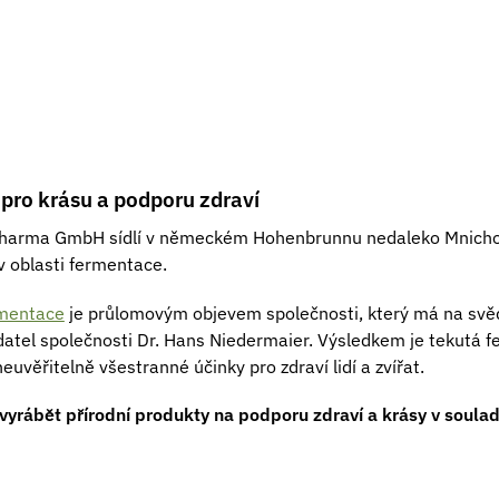
pro krásu a podporu zdraví
Pharma GmbH sídlí v německém Hohenbrunnu nedaleko Mnichov
v oblasti fermentace.
rmentace
je průlomovým objevem společnosti, který má na svě
datel společnosti Dr. Hans Niedermaier. Výsledkem je tekutá
euvěřitelně všestranné účinky pro zdraví lidí a zvířat.
a vyrábět přírodní produkty na podporu zdraví a krásy v soula