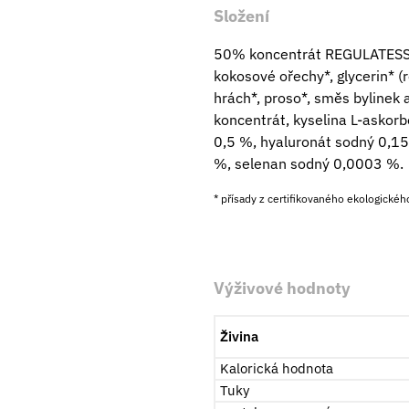
Složení
50% koncentrát REGULATESSENZ®
kokosové ořechy*, glycerin* (r
hrách*, proso*, směs bylinek 
koncentrát, kyselina L-askor
0,5 %, hyaluronát sodný 0,15
%, selenan sodný 0,0003 %.
* přísady z certifikovaného ekologické
Výživové hodnoty
Živina
Kalorická hodnota
Tuky