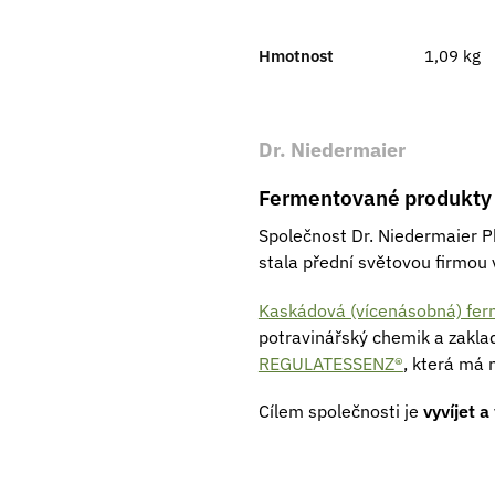
Hmotnost
1,09 kg
Dr. Niedermaier
Fermentované produkty 
Společnost Dr. Niedermaier 
stala přední světovou firmou 
Kaskádová (vícenásobná) fe
potravinářský chemik a zakla
REGULATESSENZ®
, která má n
Cílem společnosti je
vyvíjet 