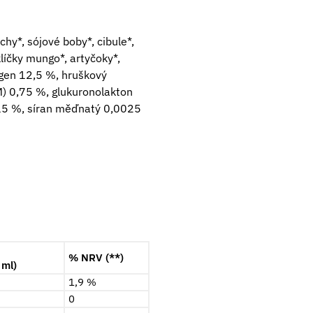
hy*, sójové boby*, cibule*,
klíčky mungo*, artyčoky*,
lagen 12,5 %, hruškový
M) 0,75 %, glukuronolakton
,015 %, síran měďnatý 0,0025
% NRV (**)
 ml)
1,9 %
0