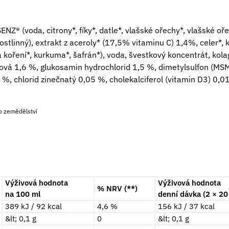
 (voda, citrony*, fíky*, datle*, vlašské ořechy*, vlašské ořec
ostlinný), extrakt z aceroly* (17,5% vitaminu C) 1,4%, celer*, 
a koření*, kurkuma*, šafrán*), voda, švestkový koncentrát, ko
bová 1,6 %, glukosamin hydrochlorid 1,5 %, dimetylsulfon (MS
 %, chlorid zinečnatý 0,05 %, cholekalciferol (vitamin D3) 0
ho zemědělství
Výživová hodnota
Výživová hodnota
% NRV (**)
na 100 ml
denní dávka (2 × 20
389 kJ / 92 kcal
4,6 %
156 kJ / 37 kcal
&lt; 0,1 g
0
&lt; 0,1 g