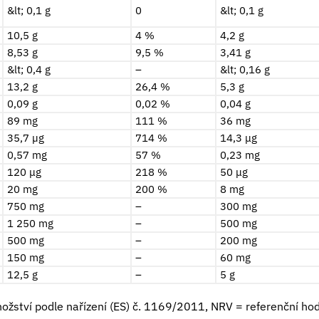
&lt; 0,1 g
0
&lt; 0,1 g
10,5 g
4 %
4,2 g
8,53 g
9,5 %
3,41 g
&lt; 0,4 g
–
&lt; 0,16 g
13,2 g
26,4 %
5,3 g
0,09 g
0,02 %
0,04 g
89 mg
111 %
36 mg
35,7 µg
714 %
14,3 μg
0,57 mg
57 %
0,23 mg
120 μg
218 %
50 μg
20 mg
200 %
8 mg
750 mg
–
300 mg
1 250 mg
–
500 mg
500 mg
–
200 mg
150 mg
–
60 mg
12,5 g
–
5 g
ožství podle nařízení (ES) č. 1169/2011, NRV = referenční hod