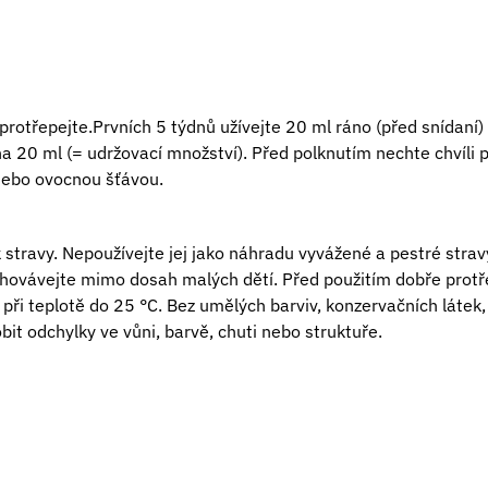
protřepejte.
Prvních 5 týdnů užívejte 20 ml ráno (před snídaní) 
a 20 ml (= udržovací množství). Před polknutím nechte chvíli pů
 nebo ovocnou šťávou.
 stravy. Nepoužívejte jej jako náhradu vyvážené a pestré strav
ovávejte mimo dosah malých dětí. Před použitím dobře protře
při teplotě do 25 °C. Bez umělých barviv, konzervačních látek,
it odchylky ve vůni, barvě, chuti nebo struktuře.