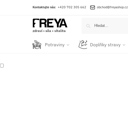
Kontaktujte nás:
+420 702 305 662
obchod@freyashop.cz
zdraví • síla • vitalita
Potraviny
Doplňky stravy