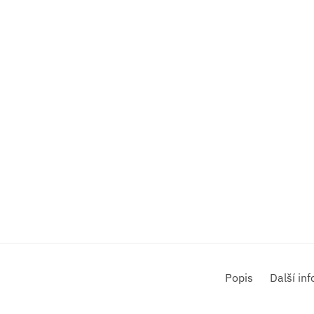
Popis
Další in