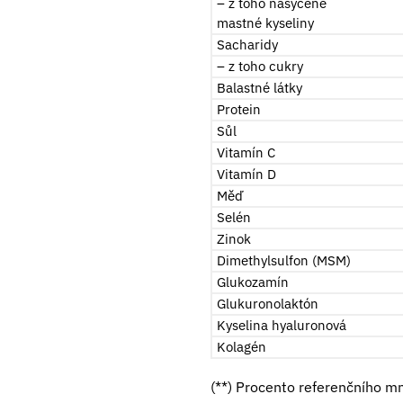
– z toho nasycené
mastné kyseliny
Sacharidy
– z toho cukry
Balastné látky
Protein
Sůl
Vitamín C
Vitamín D
Měď
Selén
Zinok
Dimethylsulfon (MSM)
Glukozamín
Glukuronolaktón
Kyselina hyaluronová
Kolagén
(**) Procento referenčního mn