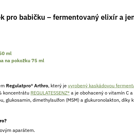
ek pro babičku – fermentovaný elixír a j
50 ml
na na pokožku 75 ml
kem
Regulatpro® Arthro
, který je
vyrobený kaskádovou ferment
 % koncentrátu
REGULATESSENZ®
a je obohacený o vitamín C a 
ou, glukosamin, dimethylsulfon (MSM) a glukuronolakton, díky
ro?
bovým aparátem.