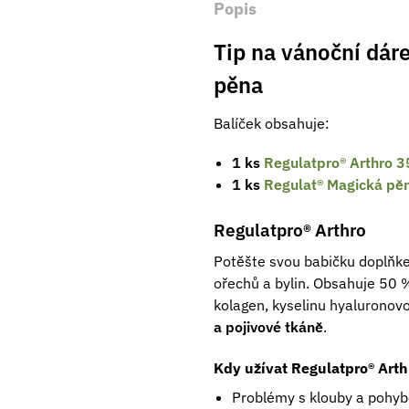
Popis
Tip na vánoční dár
pěna
Balíček obsahuje:
1 ks
Regulatpro® Arthro 3
1 ks
Regulat® Magická pě
Regulatpro® Arthro
Potěšte svou babičku doplň
ořechů a bylin. Obsahuje 50
kolagen, kyselinu hyaluronov
a pojivové tkáně
.
Kdy užívat Regulatpro® Arth
Problémy s klouby a pohy