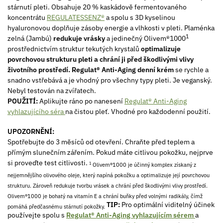
stárnutí pleti. Obsahuje 20 % kaskádově fermentovaného
koncentrátu
REGULATESSENZ®
a spolu s 3D kyselinou
hyaluronovou doplňuje zásoby energie a vlhkosti v pleti. Plaménka
1
zelná (Jambú)
redukuje vrásky
a jedinečný Olivem®1000
prostřednictvím struktur tekutých krystalů
optimalizuje
povrchovou strukturu pleti a chrání ji před škodlivými vlivy
životního prostředí.
Regulat® Anti-Aging
denní krém
se rychle a
snadno vstřebává a je vhodný pro všechny typy pleti. Je veganský.
Nebyl testován na zvířatech.
POUŽITÍ:
Aplikujte ráno po nanesení
Regulat® Anti-Aging
vyhlazujícího séra
na čistou pleť. Vhodné pro každodenní použití.
UPOZORNĚNÍ:
Spotřebujte do 3 měsíců od otevření. Chraňte před teplem a
přímým slunečním zářením. Pokud máte citlivou pokožku, nejprve
si proveďte test citlivosti.
1
Olivem®1000 je účinný komplex získaný z
nejjemnějšího olivového oleje, který napíná pokožku a optimalizuje její povrchovou
strukturu. Zároveň redukuje tvorbu vrásek a chrání před škodlivými vlivy prostředí.
Olivem®1000 je bohatý na vitamín E a chrání buňky před volnými radikály, čímž
TIP:
Pro optimální viditelný účinek
pomáhá předčasnému stárnutí pokožky.
používejte spolu s
Regulat® Anti-Aging vyhlazujícím sérem
a