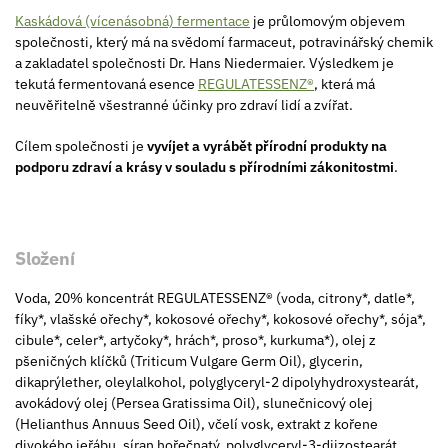
Kaskádová (vícenásobná) fermentace
je průlomovým objevem
společnosti, který má na svědomí farmaceut, potravinářský chemik
a zakladatel společnosti Dr. Hans Niedermaier. Výsledkem je
tekutá fermentovaná esence
REGULATESSENZ®
, která má
neuvěřitelně všestranné účinky pro zdraví lidí a zvířat.
Cílem společnosti je
vyvíjet a vyrábět přírodní produkty na
podporu zdraví a krásy v souladu s přírodními zákonitostmi
.
Složení
Voda, 20% koncentrát REGULATESSENZ® (voda, citrony*, datle*,
fíky*, vlašské ořechy*, kokosové ořechy*, kokosové ořechy*, sója*,
cibule*, celer*, artyčoky*, hrách*, proso*, kurkuma*), olej z
pšeničných klíčků (Triticum Vulgare Germ Oil), glycerin,
dikaprýlether, oleylalkohol, polyglyceryl-2 dipolyhydroxystearát,
avokádový olej (Persea Gratissima Oil), slunečnicový olej
(Helianthus Annuus Seed Oil), včelí vosk, extrakt z kořene
divokého jeřábu, síran hořečnatý, polyglyceryl-3-diizostearát,