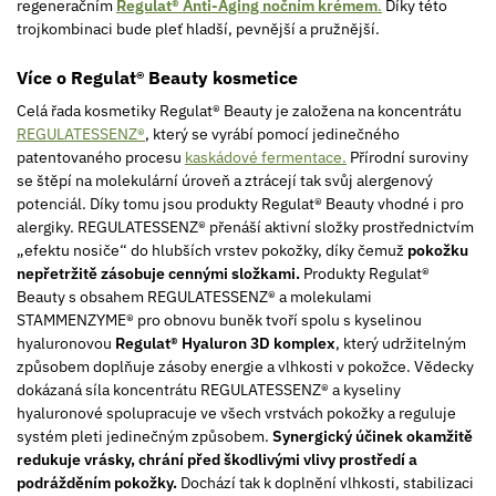
regeneračním
Regulat® Anti-Aging nočním krémem
.
Díky této
trojkombinaci bude pleť hladší, pevnější a pružnější.
Více o Regulat® Beauty kosmetice
Celá řada kosmetiky Regulat® Beauty je založena na koncentrátu
REGULATESSENZ®
, který se vyrábí pomocí jedinečného
patentovaného procesu
kaskádové fermentace.
Přírodní suroviny
se štěpí na molekulární úroveň a ztrácejí tak svůj alergenový
potenciál. Díky tomu jsou produkty Regulat® Beauty vhodné i pro
alergiky. REGULATESSENZ® přenáší aktivní složky prostřednictvím
„efektu nosiče“ do hlubších vrstev pokožky, díky čemuž
pokožku
nepřetržitě zásobuje cennými složkami.
Produkty Regulat®
Beauty s obsahem REGULATESSENZ® a molekulami
STAMMENZYME® pro obnovu buněk tvoří spolu s kyselinou
hyaluronovou
Regulat® Hyaluron 3D komplex
, který udržitelným
způsobem doplňuje zásoby energie a vlhkosti v pokožce. Vědecky
dokázaná síla koncentrátu REGULATESSENZ® a kyseliny
hyaluronové spolupracuje ve všech vrstvách pokožky a reguluje
systém pleti jedinečným způsobem.
Synergický účinek okamžitě
redukuje vrásky, chrání před škodlivými vlivy prostředí a
podrážděním pokožky.
Dochází tak k doplnění vlhkosti, stabilizaci