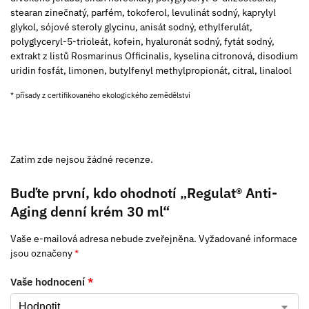
stearan zinečnatý, parfém, tokoferol, levulinát sodný, kaprylyl
glykol, sójové steroly glycinu, anisát sodný, ethylferulát,
polyglyceryl-5-trioleát, kofein, hyaluronát sodný, fytát sodný,
extrakt z listů Rosmarinus Officinalis, kyselina citronová, disodium
uridin fosfát, limonen, butylfenyl methylpropionát, citral, linalool
* přísady z certifikovaného ekologického zemědělství
Zatím zde nejsou žádné recenze.
Buďte první, kdo ohodnotí „Regulat® Anti-
Aging denní krém 30 ml“
Vaše e-mailová adresa nebude zveřejněna.
Vyžadované informace
jsou označeny
*
Vaše hodnocení
*