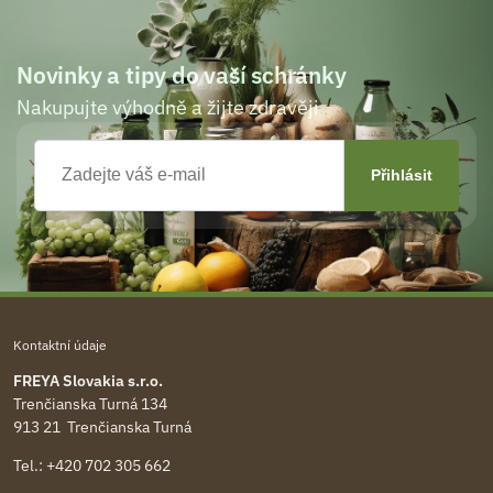
Novinky a tipy do vaší schránky
Nakupujte výhodně a žijte zdravěji
Kontaktní údaje
FREYA Slovakia s.r.o.
Trenčianska Turná 134
913 21 Trenčianska Turná
Tel.:
+420 702 305 662