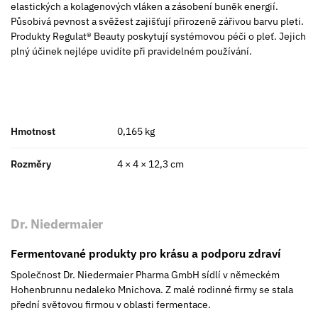
elastických a kolagenových vláken a zásobení buněk energií.
Působivá pevnost a svěžest zajišťují přirozeně zářivou barvu pleti.
Produkty Regulat® Beauty poskytují systémovou péči o pleť. Jejich
plný účinek nejlépe uvidíte při pravidelném používání.
Hmotnost
0,165 kg
Rozměry
4 × 4 × 12,3 cm
Dr. Niedermaier
Fermentované produkty pro krásu a podporu zdraví
Společnost Dr. Niedermaier Pharma GmbH sídlí v německém
Hohenbrunnu nedaleko Mnichova. Z malé rodinné firmy se stala
přední světovou firmou v oblasti fermentace.