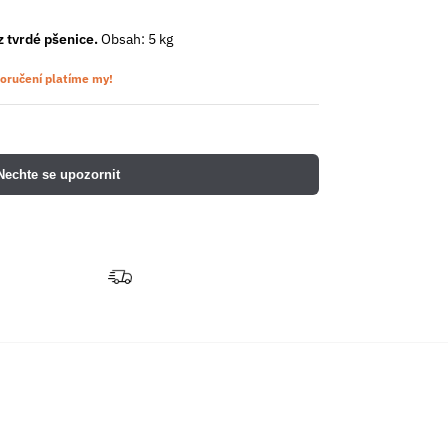
z tvrdé pšenice.
Obsah: 5 kg
oručení platíme my!
Nechte se upozornit