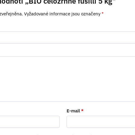
odnotí „BIO celozrnné fusilli 5 kg“
zveřejněna.
Vyžadované informace jsou označeny
*
E-mail
*