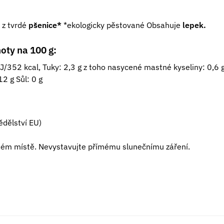
 z tvrdé
pšenice*
*ekologicky pěstované Obsahuje
lepek.
oty na 100 g:
/352 kcal, Tuky: 2,3 g z toho nasycené mastné kyseliny: 0,6 g
12 g Sůl: 0 g
dělství EU)
hém místě. Nevystavujte přímému slunečnímu záření.