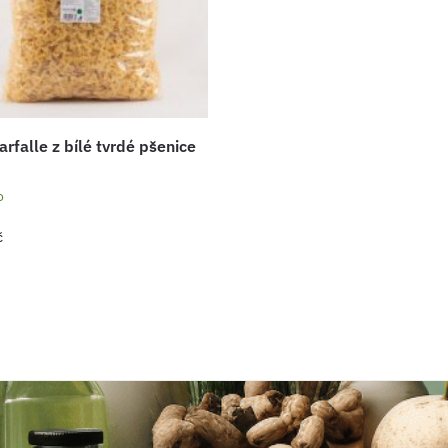
arfalle z bílé tvrdé pšenice
o
č