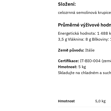
Složení:
celozrnná semolinová krupice
Průměrné výživové hodn
Energetická hodnota: 1 488 kJ
3,5 g Vláknina: 8 g Bílkoviny: 
Země původu:
Itálie
Certifikace:
IT-BIO-004 (země
Hmotnost:
5 kg
Skladujte na chladném a suc
Hmotnost
5,0 kg