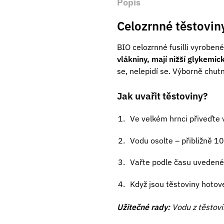
Popis
Celozrnné těstoviny
BIO celozrnné fusilli vyroben
vlákniny, mají nižší glykemic
se, nelepidí se. Výborně chutn
Jak uvařit těstoviny?
Ve velkém hrnci přiveďte v
Vodu osolte – přibližně 10 
Vařte podle času uvedené
Když jsou těstoviny hotové
Užitečné rady:
Vodu z těstovi