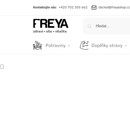
Kontaktujte nás:
+420 702 305 662
obchod@freyashop.cz
zdraví • síla • vitalita
Potraviny
Doplňky stravy