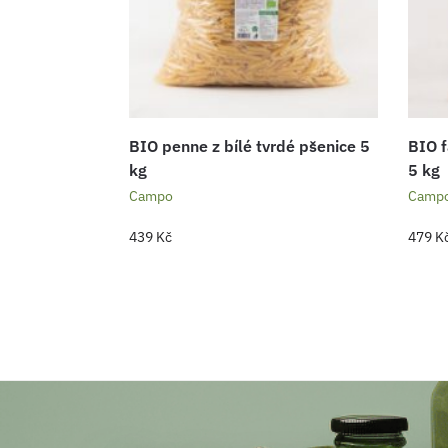
BIO penne z bílé tvrdé pšenice 5
BIO f
kg
5 kg
Campo
Camp
439
Kč
479
K