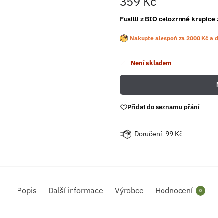
359
Kč
Fusilli z BIO celozrnné krupice 
Nakupte alespoň za
2000
Kč
a d
Není skladem
Přidat do seznamu přání
Doručení: 99 Kč
Popis
Další informace
Výrobce
Hodnocení
0