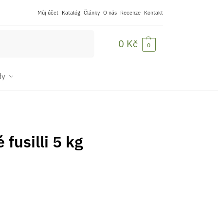
Můj účet
Katalóg
Články
O nás
Recenze
Kontakt
Hledat
0
Kč
0
dy
fusilli 5 kg