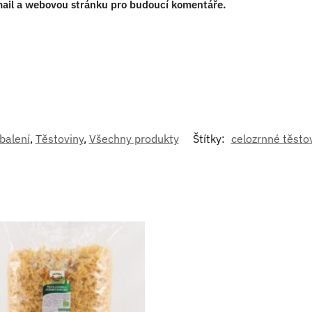
-mail a webovou stránku pro budoucí komentáře.
balení
,
Těstoviny
,
Všechny produkty
Štítky:
celozrnné těsto