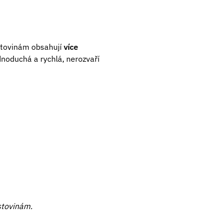
ěstovinám obsahují
více
ednoduchá a rychlá, nerozvaří
stovinám.