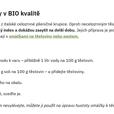
 v BIO kvalitě
é z italské celozrnné pšeničné krupice. Oproti necelozrnným t
ký index a dokážou zasytit na delší dobu.
Jejich příprava je j
ají s
omáčkami na těstoviny nebo pestem.
odu k varu – přibližně 1 litr vody na 100 g těstovin.
g soli na 100 g těstovin – a přidejte těstoviny.
ho na obalu.
, sceďte je.
n nevylévejte, můžete ji použít na úpravu hustoty omáčky k tě