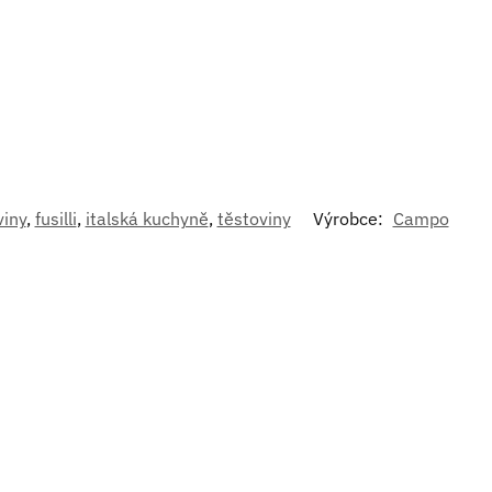
viny
,
fusilli
,
italská kuchyně
,
těstoviny
Výrobce:
Campo