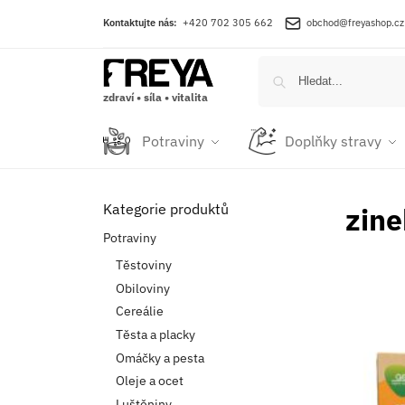
Kontaktujte nás:
+420 702 305 662
obchod@freyashop.cz
zdraví • síla • vitalita
Potraviny
Doplňky stravy
Kategorie produktů
zine
Potraviny
Těstoviny
Obiloviny
Cereálie
Těsta a placky
Omáčky a pesta
Oleje a ocet
Luštěniny