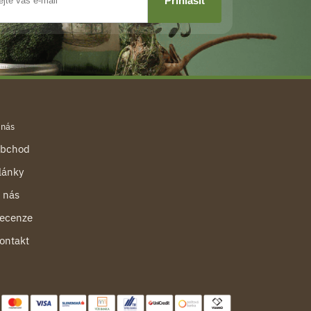
 nás
bchod
lánky
 nás
ecenze
ontakt