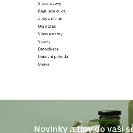
Srdce a cévy
Regulace cukru
Zuby a dásně
Oči a zrak
Vlasy a nehty
Vrásky
Detoxikace
Duševní pohoda
Únava
Novinky a tipy do vaší 