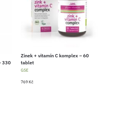
Zinek + vitamín C komplex – 60
– 330
tablet
GSE
769
Kč