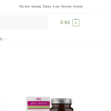
Můj účet
Katalóg
Články
O nás
Recenze
Kontakt
Hledat
0
Kč
0
dy