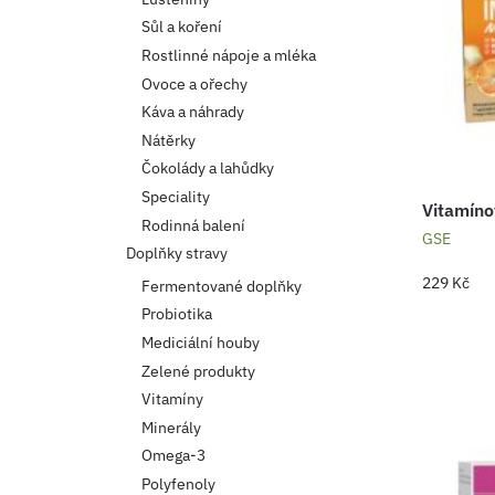
Sůl a koření
Rostlinné nápoje a mléka
Ovoce a ořechy
Káva a náhrady
Nátěrky
Čokolády a lahůdky
Speciality
Vitamíno
Rodinná balení
GSE
Doplňky stravy
229
Kč
Fermentované doplňky
Probiotika
Mediciální houby
Zelené produkty
Vitamíny
Minerály
Omega-3
Polyfenoly