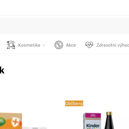
Kosmetika
Akce
Zdravotní výho
k
Oblíbený