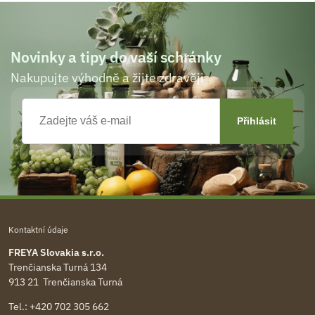
Novinky a tipy do vaší schránky
Nakupujte výhodně a žijte zdravěji
Kontaktní údaje
FREYA Slovakia s.r.o.
Trenčianska Turná 134
913 21 Trenčianska Turná
Tel.:
+420 702 305 662