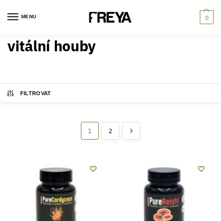
MENU
0
vitální houby
FILTROVAT
1
2