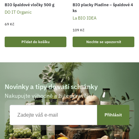
BIO špaldové vločky 500 g
BIO placky Piadine – špaldové 4
ks
DO IT Organic
La BIO IDEA
69
Kč
109
Kč
Přidat do košíku
Nechte se upozornit
Novinky a tipy do vaší schránky
Nakupujte výhodně a žijte zdravěji