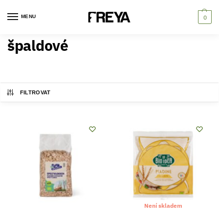
MENU
0
špaldové
FILTROVAT
Není skladem