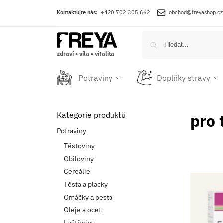
Kontaktujte nás:
+420 702 305 662
obchod@freyashop.cz
zdraví • síla • vitalita
Potraviny
Doplňky stravy
Kategorie produktů
pro 
Potraviny
Těstoviny
Obiloviny
Cereálie
Těsta a placky
Omáčky a pesta
Oleje a ocet
Luštěniny