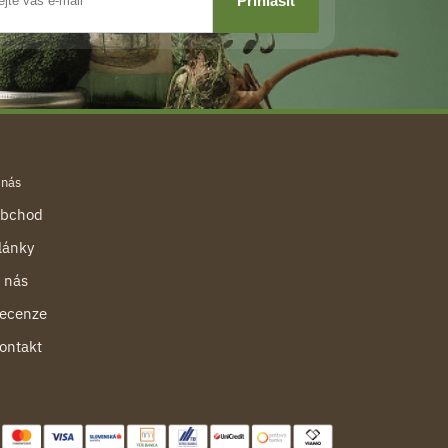
 nás
bchod
lánky
 nás
ecenze
ontakt