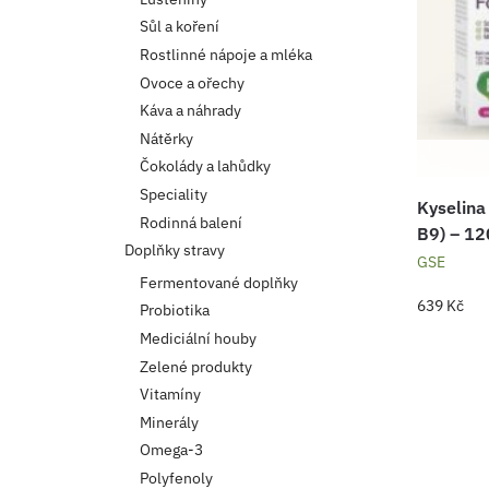
Sůl a koření
Rostlinné nápoje a mléka
Ovoce a ořechy
Káva a náhrady
Nátěrky
Čokolády a lahůdky
Speciality
Kyselina
Rodinná balení
B9) – 12
Doplňky stravy
GSE
Fermentované doplňky
639
Kč
Probiotika
Mediciální houby
Zelené produkty
Vitamíny
Minerály
Omega-3
Polyfenoly