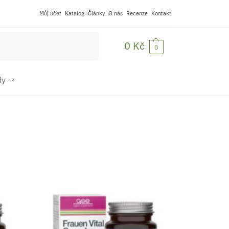
Můj účet
Katalóg
Články
O nás
Recenze
Kontakt
Hledat
0
Kč
0
dy