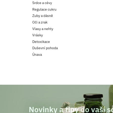
Srdce a cévy
Regulace cukru
Zuby a dásně
Oči a zrak
Vlasy a nehty
Vrásky
Detoxikace
Duševní pohoda
Únava
Novinky a tipy do vaší 