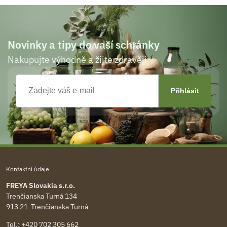
Novinky a tipy do vaší schránky
Nakupujte výhodně a žijte zdravěji
Kontaktní údaje
FREYA Slovakia s.r.o.
Trenčianska Turná 134
913 21 Trenčianska Turná
Tel.:
+420 702 305 662