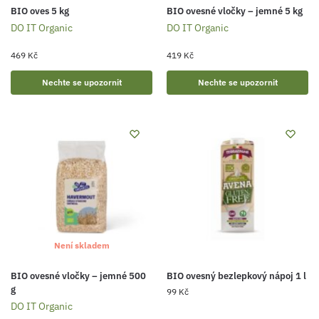
BIO oves 5 kg
BIO ovesné vločky – jemné 5 kg
DO IT Organic
DO IT Organic
469
Kč
419
Kč
Nechte se upozornit
Nechte se upozornit
Není skladem
BIO ovesné vločky – jemné 500
BIO ovesný bezlepkový nápoj 1 l
g
99
Kč
DO IT Organic