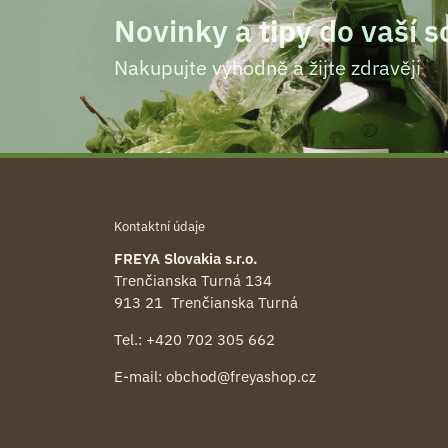
Novinky a tipy do vaší 
Nakupujte výhodně a žijte zdravěji
Kontaktní údaje
FREYA Slovakia s.r.o.
Trenčianska Turná 134
913 21 Trenčianska Turná
Tel.:
+420 702 305 662
E-mail:
obchod@freyashop.cz