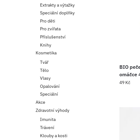
Extrakty a výtažky
Speciální doplňky
Pro děti
Pro zvířata
Příslušenství
Knihy
Kosmetika
Tvář
BIO peče
Tělo
omáčce 
Vlasy
49
Kč
Opalování
Speciální
Akce
Zdravotní výhody
Imunita
Trávení
Klouby a kosti