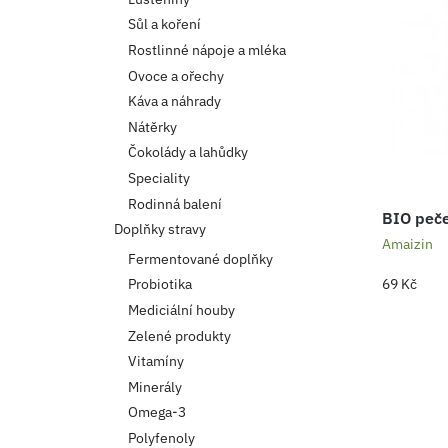
Sůl a koření
Rostlinné nápoje a mléka
Ovoce a ořechy
Káva a náhrady
Nátěrky
Čokolády a lahůdky
Speciality
Rodinná balení
BIO peče
Doplňky stravy
Amaizin
Fermentované doplňky
69
Kč
Probiotika
Mediciální houby
Zelené produkty
Vitamíny
Minerály
Omega-3
Polyfenoly