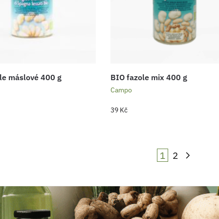
le máslové 400 g
BIO fazole mix 400 g
Campo
39
Kč
1
2