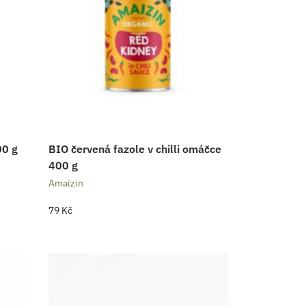
00 g
BIO červená fazole v chilli omáčce
400 g
Amaizin
79
Kč