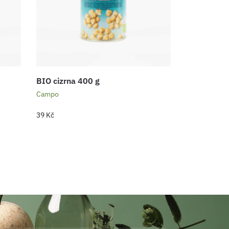
BIO cizrna 400 g
Campo
39
Kč