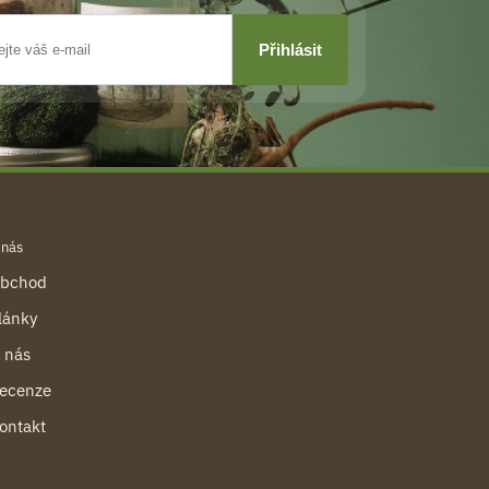
 nás
bchod
lánky
 nás
ecenze
ontakt