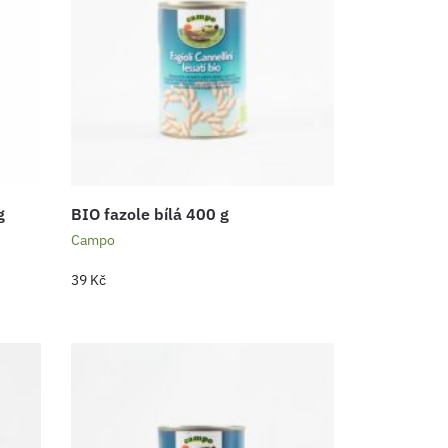
g
BIO fazole bílá 400 g
Campo
39
Kč