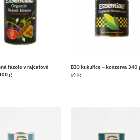
ná fazole v rajčatové
BIO kukuřice – konzerva 340 
400 g
69
Kč