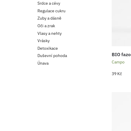
Srdce a cévy
Regulace cukru
Zuby a dásně
Oči a zrak
Vlasy a nehty
Vrásky
Detoxikace
BIO fazo
Duševní pohoda
Campo
Únava
39
Kč