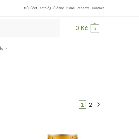
Můj účet
Katalóg
Články
O nás
Recenze
Kontakt
Hledat
0
Kč
0
dy
1
2