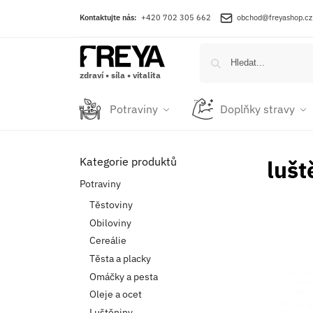
Kontaktujte nás:
+420 702 305 662
obchod@freyashop.cz
zdraví • síla • vitalita
Potraviny
Doplňky stravy
Kategorie produktů
lušt
Potraviny
Těstoviny
Obiloviny
Cereálie
Těsta a placky
Omáčky a pesta
Oleje a ocet
Luštěniny