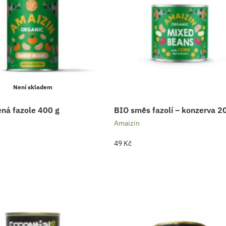
Není skladem
ná fazole 400 g
BIO směs fazolí – konzerva 2
Amaizin
49
Kč