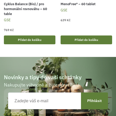
Cyklus Balance (Bio) / pro
MenoFree® – 60 tablet
hormonální rovnováhu – 60
GSE
table
GSE
639
Kč
769
Kč
Přidat do košíku
Přidat do košíku
Novinky a tipy do vaší schránky
Nakupujte výhodně a žijte zdravěji