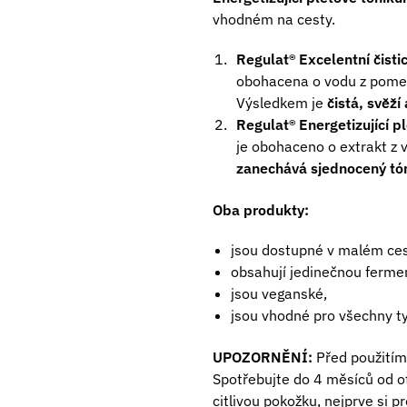
vhodném na cesty.
Regulat® Excelentní čisti
obohacena o vodu z pomera
Výsledkem je
čistá, svěží
Regulat® Energetizující p
je obohaceno o extrakt z v
zanechává sjednocený tón
Oba produkty:
jsou dostupné v malém ces
obsahují jedinečnou ferme
jsou veganské,
jsou vhodné pro všechny ty
UPOZORNĚNÍ:
Před použitím
Spotřebujte do 4 měsíců od o
citlivou pokožku, nejprve si pr