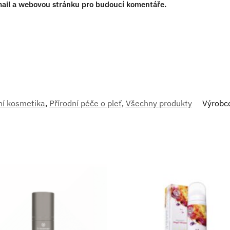
-mail a webovou stránku pro budoucí komentáře.
ní kosmetika
,
Přírodní péče o pleť
,
Všechny produkty
Výrobc