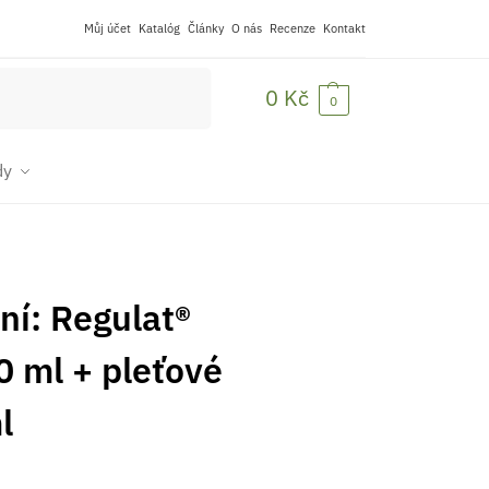
Můj účet
Katalóg
Články
O nás
Recenze
Kontakt
Hledat
0
Kč
0
dy
ní: Regulat®
50 ml + pleťové
l