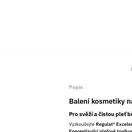
Popis
Balení kosmetiky na
Pro svěží a čistou pleť
Vyzkoušejte
Regulat® Excelen
Energetizující pleťové tonik