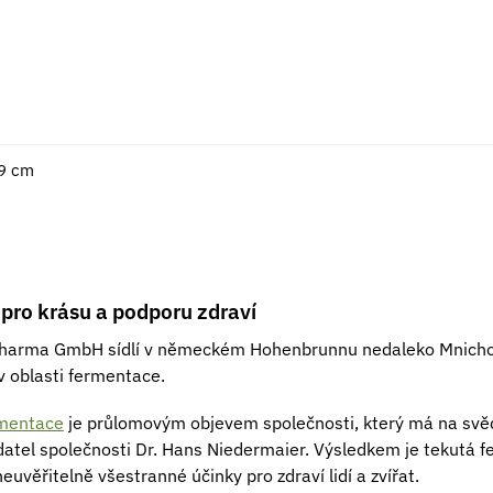
19 cm
pro krásu a podporu zdraví
Pharma GmbH sídlí v německém Hohenbrunnu nedaleko Mnichov
v oblasti fermentace.
rmentace
je průlomovým objevem společnosti, který má na svě
datel společnosti Dr. Hans Niedermaier. Výsledkem je tekutá
euvěřitelně všestranné účinky pro zdraví lidí a zvířat.