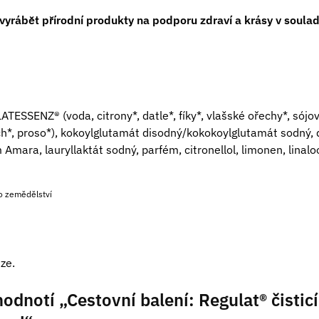
a vyrábět přírodní produkty na podporu zdraví a krásy v soula
SSENZ® (voda, citrony*, datle*, fíky*, vlašské ořechy*, sójo
ách*, proso*), kokoylglutamát disodný/kokokoylglutamát sodný, d
Amara, lauryllaktát sodný, parfém, citronellol, limonen, linalool
ho zemědělství
ze.
odnotí „Cestovní balení: Regulat® čistic