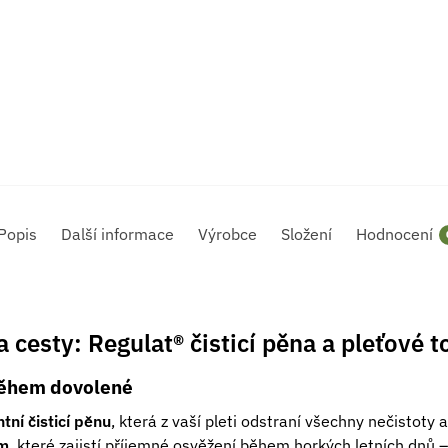
Popis
Další informace
Výrobce
Složení
Hodnocení
 cesty: Regulat® čisticí pěna a pleťové 
 během dovolené
tní čisticí pěnu
, která z vaší pleti odstraní všechny nečistoty
um
, které zajistí příjemné osvěžení během horkých letních dnů –