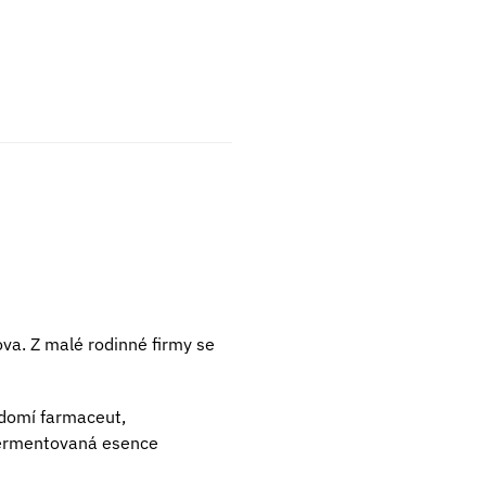
a. Z malé rodinné firmy se
domí farmaceut,
 fermentovaná esence