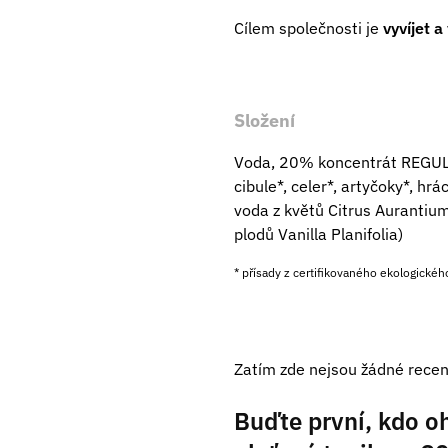
Cílem společnosti je
vyvíjet 
Složení
Voda, 20% koncentrát REGULATE
cibule*, celer*, artyčoky*, hr
voda z květů Citrus Aurantium 
plodů Vanilla Planifolia)
* přísady z certifikovaného ekologické
Zatím zde nejsou žádné recen
Buďte první, kdo oh