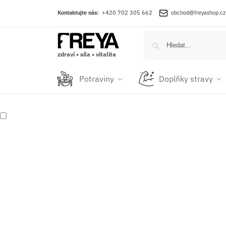
Kontaktujte nás:
+420 702 305 662
obchod@freyashop.cz
zdraví • síla • vitalita
Potraviny
Doplňky stravy