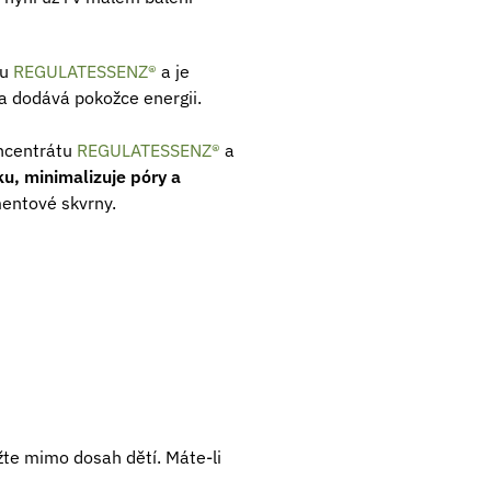
tu
REGULATESSENZ®
a je
a dodává pokožce energii.
ncentrátu
REGULATESSENZ®
a
ku, minimalizuje póry a
mentové skvrny.
te mimo dosah dětí. Máte-li