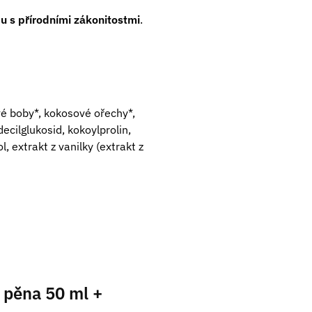
du s přírodními zákonitostmi
.
vé boby*, kokosové ořechy*,
ecilglukosid, kokoylprolin,
, extrakt z vanilky (extrakt z
í pěna 50 ml +