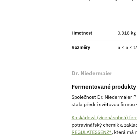
Hmotnost
0,318 kg
Rozměry
5 × 5 × 
Dr. Niedermaier
Fermentované produkty 
Společnost Dr. Niedermaier 
stala přední světovou firmou 
Kaskádová (vícenásobná) fe
potravinářský chemik a zakla
REGULATESSENZ®
, která má n