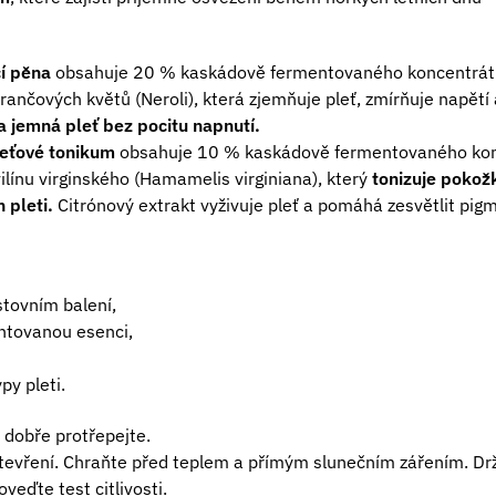
cí pěna
obsahuje 20 % kaskádově fermentovaného koncentrá
nčových květů (Neroli), která zjemňuje pleť, zmírňuje napětí 
 a jemná pleť bez pocitu napnutí.
leťové tonikum
obsahuje 10 % kaskádově fermentovaného ko
ilínu virginského (Hamamelis virginiana), který
tonizuje pokož
 pleti.
Citrónový extrakt vyživuje pleť a pomáhá zesvětlit pig
tovním balení,
ntovanou esenci,
py pleti.
 dobře protřepejte.
tevření. Chraňte před teplem a přímým slunečním zářením. Drž
oveďte test citlivosti.