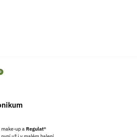
0
tonikum
 a make-up a
Regulat®
 nyní už i v malém balení