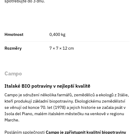
spotřebujte do 3 dnů.
Hmotnost
0,400 kg
Rozměry
7 × 7 × 12 cm
Campo
Italské BIO potraviny v nejlepší kvalitě
Campo je sdružení několika farmářů, zemědělců a ekologů z Itálie,
kteří produkují základní biopotraviny. Ekologickému zemědělství
se věnují od konce 70. let (1978) a jejich historie se začala psát v
Isola del Piano, malém italském městečku na venkově v regionu
Marche.
Posláním společnosti
Campo
je zpřístupnit kvalitní biopotraviny