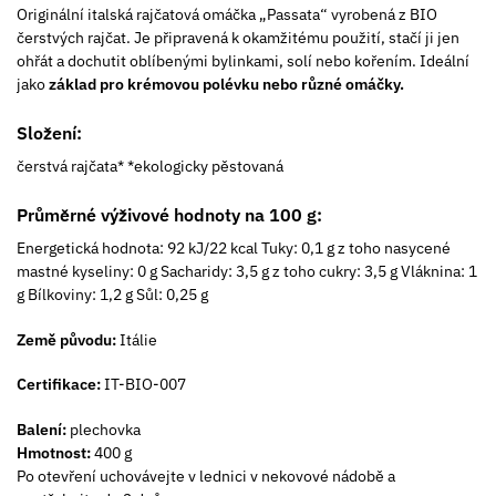
Originální italská rajčatová omáčka „Passata“ vyrobená z BIO
čerstvých rajčat. Je připravená k okamžitému použití, stačí ji jen
ohřát a dochutit oblíbenými bylinkami, solí nebo kořením. Ideální
jako
základ pro krémovou polévku nebo různé omáčky.
Složení:
čerstvá rajčata* *ekologicky pěstovaná
Průměrné výživové hodnoty na 100 g:
Energetická hodnota: 92 kJ/22 kcal Tuky: 0,1 g z toho nasycené
mastné kyseliny: 0 g Sacharidy: 3,5 g z toho cukry: 3,5 g Vláknina: 1
g Bílkoviny: 1,2 g Sůl: 0,25 g
Země původu:
Itálie
Certifikace:
IT-BIO-007
Balení:
plechovka
Hmotnost:
400 g
Po otevření uchovávejte v lednici v nekovové nádobě a