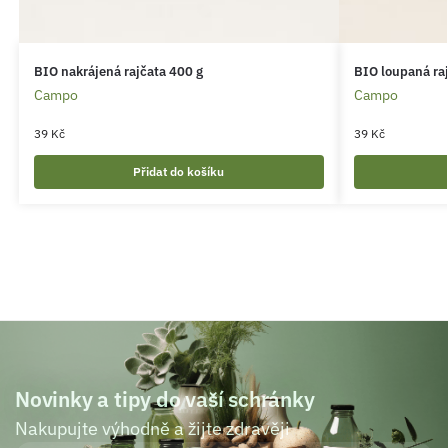
BIO nakrájená rajčata 400 g
BIO loupaná ra
Campo
Campo
39
Kč
39
Kč
Přidat do košíku
Novinky a tipy do vaší schránky
Nakupujte výhodně a žijte zdravěji