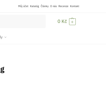
Můj účet
Katalóg
Články
O nás
Recenze
Kontakt
Hledat
0
Kč
0
dy
kg