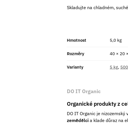
Skladujte na chladném, such
Hmotnost
5,0 kg
Rozměry
40 × 20 
Varianty
5 kg
,
500
DO IT Organic
Organické produkty z ce
DO IT Organic je nizozemský 
zemědělci
a klade důraz na ek