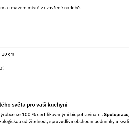
ém a tmavém místě v uzavřené nádobě.
× 10 cm
 g
lého světa pro vaši kuchyni
výrobce se 100 % certifikovanými biopotravinami.
Spolupracuj
ologickou udržitelnost, spravedlivé obchodní podmínky a kvali