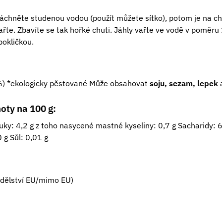
láchněte studenou vodou (použít můžete sítko), potom je na chví
řte. Zbavíte se tak hořké chuti. Jáhly vařte ve vodě v poměru 
okličkou.
) *ekologicky pěstované Může obsahovat
soju, sezam, lepek
oty na 100 g:
uky: 4,2 g z toho nasycené mastné kyseliny: 0,7 g Sacharidy: 6
0 g Sůl: 0,01 g
dělství EU/mimo EU)