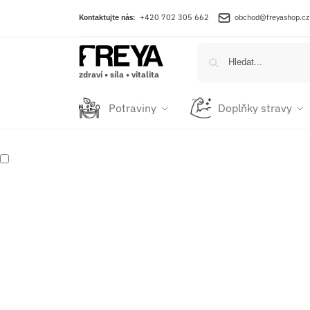
Kontaktujte nás:
+420 702 305 662
obchod@freyashop.cz
zdraví • síla • vitalita
Potraviny
Doplňky stravy