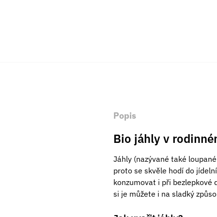
Popis
Bio jáhly v rodinné
Jáhly (nazývané také loupané
proto se skvěle hodí do jídel
konzumovat i při bezlepkové di
si je můžete i na sladký způs