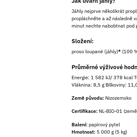
Jak uvařit jáhly?
Jáhly nejprve několikrát prop
propláchněte a až následně va
minut nechte nabobtnat pod p
Složení:
proso loupané (jáhly)
*
(100 %
Průměrné výživové hodn
Energie: 1 582 kJ/ 378 kcal T
Vláknina: 8,5 g Bílkoviny: 11,
Země původu:
Nizozemsko
Certifikace:
NL-BIO-01 (země
Balení:
papírový pytel
Hmotnost:
5 000 g (5 kg)