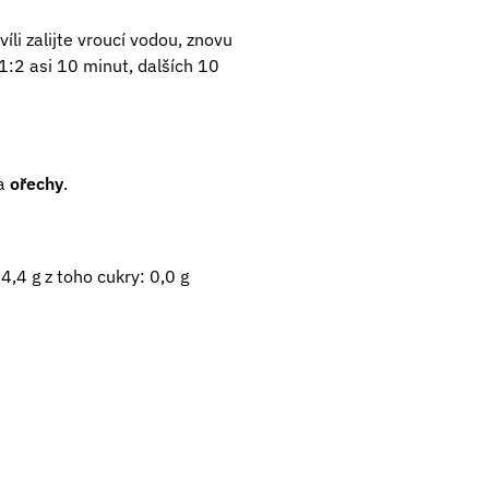
li zalijte vroucí vodou, znovu
1:2 asi 10 minut, dalších 10
a
ořechy
.
4,4 g z toho cukry: 0,0 g