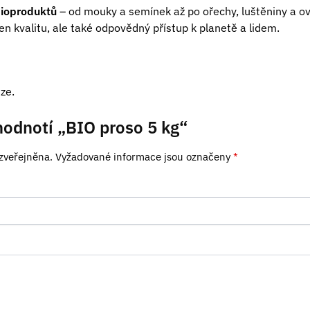
bioproduktů
– od mouky a semínek až po ořechy, luštěniny a ove
jen kvalitu, ale také odpovědný přístup k planetě a lidem.
ze.
hodnotí „BIO proso 5 kg“
zveřejněna.
Vyžadované informace jsou označeny
*