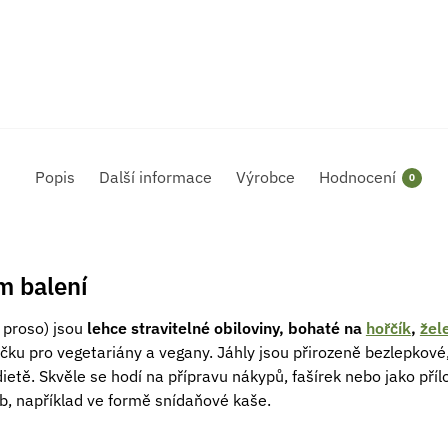
Popis
Další informace
Výrobce
Hodnocení
0
m balení
 proso) jsou
lehce stravitelné obiloviny, bohaté na
hořčík
,
žel
níčku pro vegetariány a vegany. Jáhly jsou přirozeně bezlepkové
etě. Skvěle se hodí na přípravu nákypů, fašírek nebo jako přílo
ob, například ve formě snídaňové kaše.