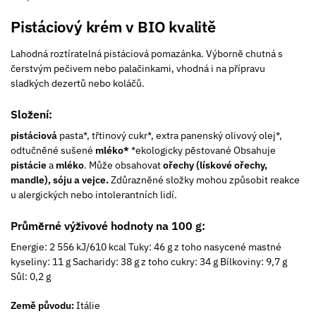
Pistáciový krém v BIO kvalitě
Lahodná roztíratelná pistáciová pomazánka. Výborně chutná s
čerstvým pečivem nebo palačinkami, vhodná i na přípravu
sladkých dezertů nebo koláčů.
Složení:
pistáciová
pasta*, třtinový cukr*, extra panenský olivový olej*,
odtučněné sušené
mléko*
*ekologicky pěstované Obsahuje
pistácie
a
mléko
. Může obsahovat
ořechy (lískové ořechy,
mandle), sóju a vejce.
Zdůrazněné složky mohou způsobit reakce
u alergických nebo intolerantních lidí.
Průměrné výživové hodnoty na 100 g:
Energie: 2 556 kJ/610 kcal Tuky: 46 g z toho nasycené mastné
kyseliny: 11 g Sacharidy: 38 g z toho cukry: 34 g Bílkoviny: 9,7 g
Sůl: 0,2 g
Země původu:
Itálie