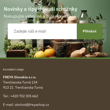
Novinky a tipy do vaší schránky
Nakupujte výhodně a žijte zdravěji
Kontaktní údaje
FREYA Slovakia s.r.o.
Trenčianska Turná 134
913 21 Trenčianska Turná
Tel.:
+420 702 305 662
E-mail:
obchod@freyashop.cz