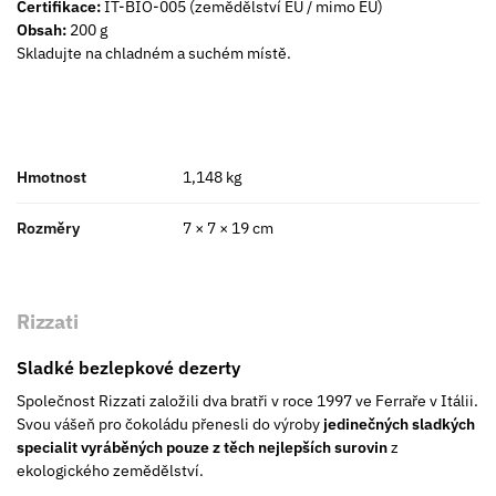
Certifikace:
IT-BIO-005 (zemědělství EU / mimo EU)
Obsah:
200 g
Skladujte na chladném a suchém místě.
Hmotnost
1,148 kg
Rozměry
7 × 7 × 19 cm
Rizzati
Sladké bezlepkové dezerty
Společnost Rizzati založili dva bratři v roce 1997 ve Ferraře v Itálii.
Svou vášeň pro čokoládu přenesli do výroby
jedinečných sladkých
specialit vyráběných pouze z těch nejlepších surovin
z
ekologického zemědělství.