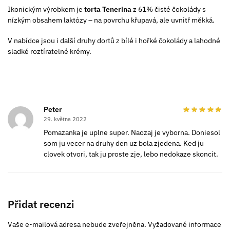
Ikonickým výrobkem je
torta Tenerina
z 61% čisté čokolády s
nízkým obsahem laktózy – na povrchu křupavá, ale uvnitř měkká.
V nabídce jsou i další druhy dortů z bílé i hořké čokolády a lahodné
sladké roztíratelné krémy.
Peter
29. května 2022
Pomazanka je uplne super. Naozaj je vyborna. Doniesol
som ju vecer na druhy den uz bola zjedena. Ked ju
clovek otvori, tak ju proste zje, lebo nedokaze skoncit.
Přidat recenzi
Vaše e-mailová adresa nebude zveřejněna.
Vyžadované informace