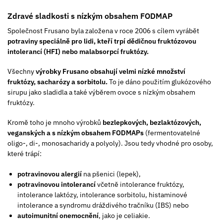
Zdravé sladkosti s nízkým obsahem FODMAP
Společnost Frusano byla založena v roce 2006 s cílem vyrábět
potraviny speciálně pro lidi, kteří trpí dědičnou fruktózovou
intolerancí (HFI) nebo malabsorpcí fruktózy.
Všechny
výrobky Frusano obsahují velmi nízké množství
fruktózy, sacharózy a sorbitolu.
To je dáno použitím glukózového
sirupu jako sladidla a také výběrem ovoce s nízkým obsahem
fruktózy.
Kromě toho je mnoho výrobků
bezlepkových, bezlaktózových,
veganských a s nízkým obsahem FODMAPs
(fermentovatelné
oligo-, di-, monosacharidy a polyoly). Jsou tedy vhodné pro osoby,
které trápí:
potravinovou alergií
na pšenici (lepek),
potravinovou intolerancí
včetně intolerance fruktózy,
intolerance laktózy, intolerance sorbitolu, histaminové
intolerance a syndromu dráždivého tračníku (IBS) nebo
autoimunitní onemocnění
, jako je celiakie.