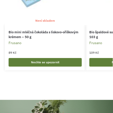
Není skladem
Bio mini mléčná čokoláda s lískovo-oříškovým
Bio špaldové s
krémem – 50 g
103 g
Frusano
Frusano
89
Kč
109
Kč
Nechte se upozornit