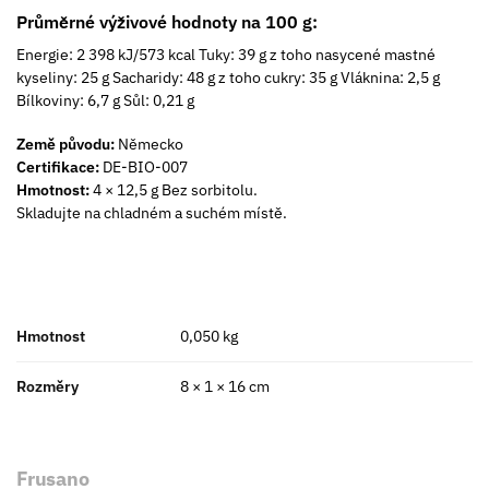
Průměrné výživové hodnoty na 100 g:
Energie: 2 398 kJ/573 kcal Tuky: 39 g z toho nasycené mastné
kyseliny: 25 g Sacharidy: 48 g z toho cukry: 35 g Vláknina: 2,5 g
Bílkoviny: 6,7 g Sůl: 0,21 g
Země původu:
Německo
Certifikace:
DE-BIO-007
Hmotnost:
4 × 12,5 g Bez sorbitolu.
Skladujte na chladném a suchém místě.
Hmotnost
0,050 kg
Rozměry
8 × 1 × 16 cm
Frusano