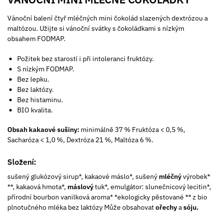
Vánoční balení čtyř mléčných mini čokolád slazených dextrózou a
maltózou. Užijte si vánoční svátky s čokoládkami s nízkým
obsahem FODMAP.
Požitek bez starostí i při intoleranci fruktózy.
S nízkým FODMAP.
Bez lepku.
Bez laktózy.
Bez histaminu.
BIO kvalita.
Obsah kakaové sušiny:
minimálně 37 % Fruktóza < 0,5 %,
Sacharóza < 1,0 %, Dextróza 21 %, Maltóza 6 %.
Složení:
sušený glukózový sirup*, kakaové máslo*, sušený
mléčný
výrobek*
**, kakaová hmota*,
máslový
tuk*, emulgátor: slunečnicový lecitin*,
přírodní bourbon vanilková aroma* *ekologicky pěstované ** z bio
plnotučného mléka bez laktózy Může obsahovat
ořechy
a
sóju.