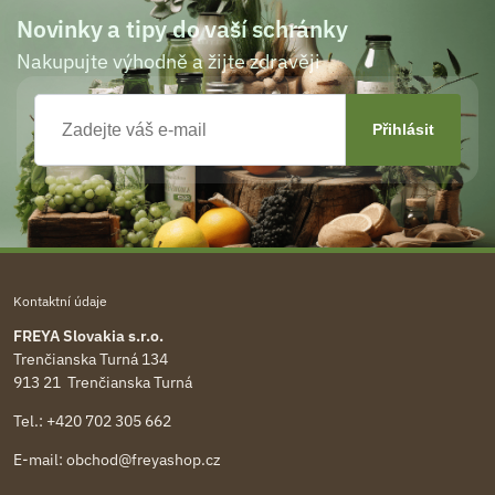
Novinky a tipy do vaší schránky
Nakupujte výhodně a žijte zdravěji
Kontaktní údaje
FREYA Slovakia s.r.o.
Trenčianska Turná 134
913 21 Trenčianska Turná
Tel.:
+420 702 305 662
E-mail:
obchod@freyashop.cz