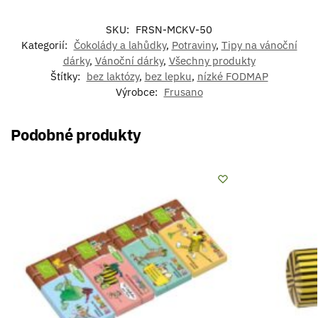
SKU:
FRSN-MCKV-50
Kategorií:
Čokolády a lahůdky
,
Potraviny
,
Tipy na vánoční
dárky
,
Vánoční dárky
,
Všechny produkty
Štítky:
bez laktózy
,
bez lepku
,
nízké FODMAP
Výrobce:
Frusano
Podobné produkty