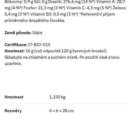
Bílkoviny: 0,9 g Sůl: 0 g Draslík: 276,6 mg (14 %*) Vitamín A: 28,7
mg (4 %*) Fosfor: 21,3 mg (3 %*) Vitamín C: 4,3 mg (5 %*) Železo:
0,4 mg (3 %*) Vitamín B3: 0,5 mg (3 %*) *Referenční příjem
průměrného dospělého člověka.
Země původu:
Itálie
Certifikace:
IT-BIO-015
Hmotnost:
16 g (což odpovídá 120 g čerstvých broskví)
Skladujte na chladném a suchém místě. Po použití obal znovu
uzavřete.
Hmotnost
1,150 kg
Rozměry
6 × 6 × 28 cm