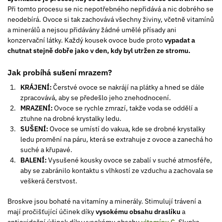
Při tomto procesu se nic nepotřebného nepřidává a nic dobrého se
neodebírá. Ovoce si tak zachovává všechny živiny, včetně vitamínů
a minerálů a nejsou přidávány žádné umělé přísady ani
konzervační látky. Každý kousek ovoce bude proto
vypadat a
chutnat stejně dobře jako v den, kdy byl utržen ze stromu.
Jak probíhá sušení mrazem?
KRÁJENÍ:
Čerstvé ovoce se nakrájí na plátky a hned se dále
zpracovává, aby se předešlo jeho znehodnocení.
MRAZENÍ:
Ovoce se rychle zmrazí, takže voda se oddělí a
ztuhne na drobné krystalky ledu.
SUŠENÍ:
Ovoce se umístí do vakua, kde se drobné krystalky
ledu promění na páru, která se extrahuje z ovoce a zanechá ho
suché a křupavé.
BALENÍ:
Vysušené kousky ovoce se zabalí v suché atmosféře,
aby se zabránilo kontaktu s vlhkostí ze vzduchu a zachovala se
veškerá čerstvost.
Broskve jsou bohaté na vitamíny a minerály. Stimulují trávení a
mají pročišťující účinek díky
vysokému obsahu draslíku
a
antioxidační účinek díky vysokému obsahu
vitamínu C
.
Slupka