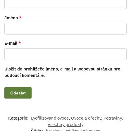
Jméno
*
E-mail
*
Uložit do prohlížeče jméno, e-mail a webovou stránku pro
budoucí komentáře.
Kategorie:
Lyofilizované ovoce
,
Ovoce a ořechy
,
Potraviny
,
Všechny produkty
Štítky:
broskev
,
lyofilizované ovoce