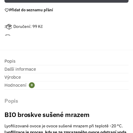
Přidat do seznamu přání
Doručení: 99 Kč
Popis
Další informace
Výrobce
Hodnocení
0
Popis
BIO broskve sušené mrazem
Lyofilizované ovoce je ovoce sušené mrazem při teplotě -20 °C.
Lyofilizace je proces, kdy se ze zmrazeného ovoce odstraní voda.