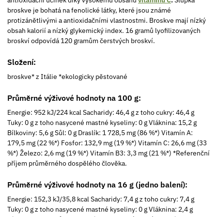
broskve je bohatá na fenolické látky, které jsou známé
protizánětlivými a antioxidačními vlastnostmi. Broskve mají nízký
obsah kalorií a nízký glykemický index. 16 gramů lyofilizovaných
broskví odpovídá 120 gramům čerstvých broskví.
Složení:
broskve* z Itálie *ekologicky pěstované
Průměrné výživové hodnoty na 100 g:
Energie: 952 kJ/224 kcal Sacharidy: 46,4 g z toho cukry: 46,4 g
Tuky: 0 g z toho nasycené mastné kyseliny: 0 g Vláknina: 15,2 g
Bílkoviny: 5,6 g Sůl: 0 g Draslík: 1 728,5 mg (86 %*) Vitamín A:
179,5 mg (22 %*) Fosfor: 132,9 mg (19 %*) Vitamín C: 26,6 mg (33
%*) Železo: 2,6 mg (19 %*) Vitamín B3: 3,3 mg (21 %*) *Referenční
příjem průměrného dospělého člověka.
Průměrné výživové hodnoty na 16 g (jedno balení):
Energie: 152,3 kJ/35,8 kcal Sacharidy: 7,4 g z toho cukry: 7,4 g
Tuky: 0 g z toho nasycené mastné kyseliny: 0 g Vláknina: 2,4 g