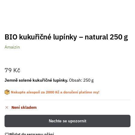
BIO kukuřičné lupínky – natural 250 g
Amaizin
79
Kč
Jemně solené kukuřičné lupínky.
Obsah: 250 g
Nakupte alespoň za
2000
Kč
a doručení platíme my!
Není skladem
Nechte se upozornit
Přidat do seznamu přání