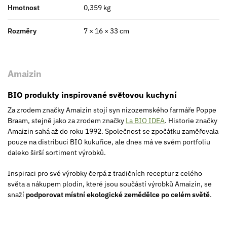
Hmotnost
0,359 kg
Rozměry
7 × 16 × 33 cm
Amaizin
BIO produkty inspirované světovou kuchyní
Za zrodem značky Amaizin stojí syn nizozemského farmáře Poppe
Braam, stejně jako za zrodem značky
La BIO IDEA
. Historie značky
Amaizin sahá až do roku 1992. Společnost se zpočátku zaměřovala
pouze na distribuci BIO kukuřice, ale dnes má ve svém portfoliu
daleko širší sortiment výrobků.
Inspiraci pro své výrobky čerpá z tradičních receptur z celého
světa a nákupem plodin, které jsou součástí výrobků Amaizin, se
snaží
podporovat místní ekologické zemědělce po celém světě
.