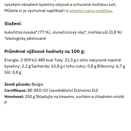
vysokým obsahem kyseliny olejové a ochucené mořskou solí.
Můžete si je vychutnat například i s
pikantní salsa omáčkou.
Složení:
kukuřičná mouka* (77 %), slunečnicový olej*, mořská sůl (0,8 %)
*ekologicky pěstované
Průměrné výživové hodnoty na 100 g:
Energie: 2 009 kJ/ 480 kcal Tuky: 21,5 g z toho nasycené mastné
kyseliny: 2,2 g Sacharidy: 62,8 g z toho cukry: 0,8 g Bílkoviny: 6,7 g
Sůl: 0,8 g
Země původu:
Belgie
Certifikace:
BE-BIO-02 (zemědělství EU/mimo EU)
Hmotnost:
250 g Skladujte na tmavém, suchém a chladném místě.
P