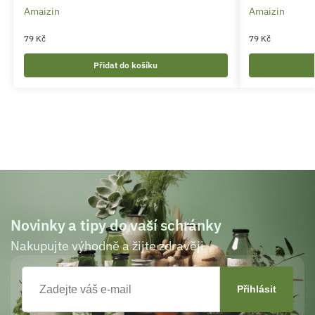
Amaizin
Amaizin
79
Kč
79
Kč
Přidat do košíku
Novinky a tipy do vaší schránky
Nakupujte výhodně a žijte zdravěji