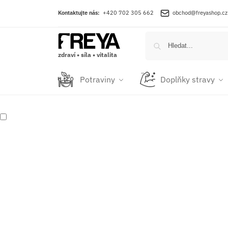
Kontaktujte nás:
+420 702 305 662
obchod@freyashop.cz
zdraví • síla • vitalita
Potraviny
Doplňky stravy