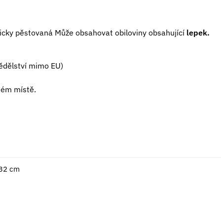
icky pěstovaná Může obsahovat obiloviny obsahující
lepek.
ědělství mimo EU)
hém místě.
 32 cm