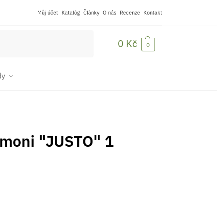
Můj účet
Katalóg
Články
O nás
Recenze
Kontakt
Hledat
0
Kč
0
dy
omoni "JUSTO" 1