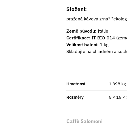
Složení:
pražená kávová zrna* *ekolog
Země původu:
Itálie
Certifikace:
IT-BIO-014 (zem
Velikost balení:
1 kg
Skladujte na chladném a suc
Hmotnost
1,398 kg
Rozměry
5 × 15 ×
Caffè Salomoni