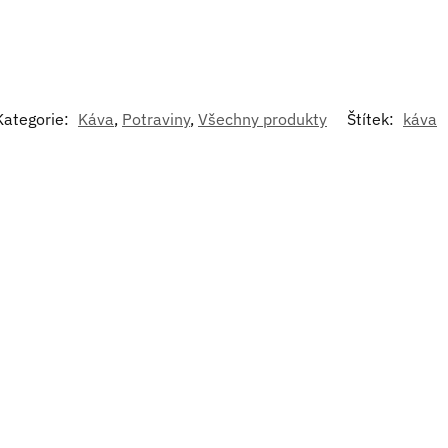
Kategorie:
Káva
,
Potraviny
,
Všechny produkty
Štítek:
káva