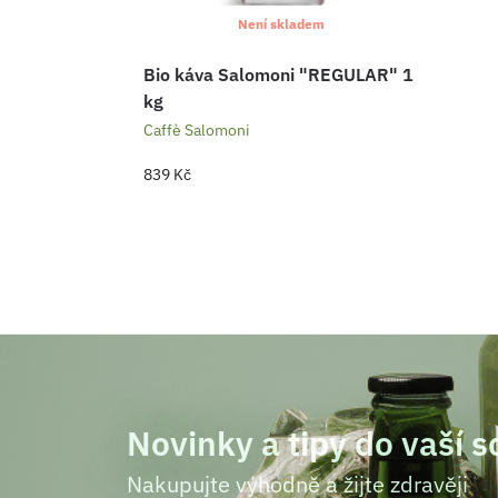
Není skladem
Bio káva Salomoni "REGULAR" 1
kg
Caffè Salomoni
839
Kč
Novinky a tipy do vaší 
Nakupujte výhodně a žijte zdravěji