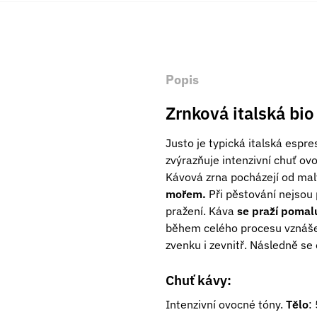
Popis
Zrnková italská bi
Justo je typická italská espr
zvýrazňuje intenzivní chuť ov
Kávová zrna pocházejí od mal
mořem.
Při pěstování nejsou 
pražení. Káva
se praží poma
během celého procesu vznášej
zvenku i zevnitř. Následně s
Chuť kávy:
Intenzivní ovocné tóny.
Tělo
: