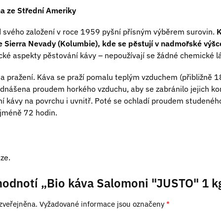
na ze Střední Ameriky
d svého založení v roce 1959 pyšní přísným výběrem surovin.
K
e Sierra Nevady (Kolumbie), kde se pěstují v nadmořské výšc
ké aspekty pěstování kávy – nepoužívají se žádné chemické lát
na pražení. Káva se praží pomalu teplým vzduchem (přibližně 1
adnášena proudem horkého vzduchu, aby se zabránilo jejich ko
í kávy na povrchu i uvnitř. Poté se ochladí proudem studenéh
ejméně 72 hodin.
ze.
hodnotí „Bio káva Salomoni "JUSTO" 1 k
zveřejněna.
Vyžadované informace jsou označeny
*