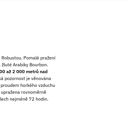
 s Robustou. Pomalé pražení
 žluté Arabiky Bourbon.
00 až 2 000 metrů nad
lká pozornost je věnována
se proudem horkého vzduchu
va upražena rovnoměrně
ilech nejméně 72 hodin.