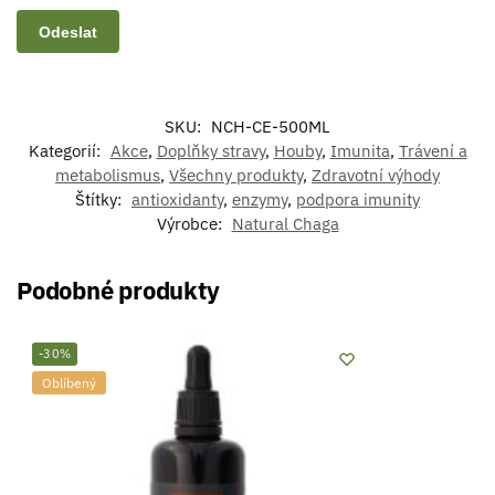
SKU:
NCH-CE-500ML
Kategorií:
Akce
,
Doplňky stravy
,
Houby
,
Imunita
,
Trávení a
metabolismus
,
Všechny produkty
,
Zdravotní výhody
Štítky:
antioxidanty
,
enzymy
,
podpora imunity
Výrobce:
Natural Chaga
Podobné produkty
-30%
Oblíbený