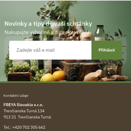
Novinky a tipy do vaší schránky
Nakupujte výhodně a žijte zdravěji
Kontaktní údaje
FREYA Slovakia s.r.o.
Trenčianska Turná 134
913 21 Trenčianska Turná
Tel.:
+420 702 305 662