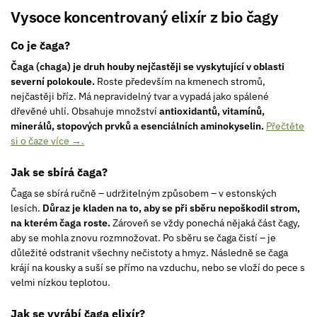
Vysoce koncentrovaný elixír z bio čagy
Co je čaga?
Čaga (chaga) je druh houby nejčastěji se vyskytující v oblasti
severní polokoule.
Roste především na kmenech stromů,
nejčastěji bříz. Má nepravidelný tvar a vypadá jako spálené
dřevěné uhlí. Obsahuje množství
antioxidantů, vitamínů,
minerálů, stopových prvků a esenciálních aminokyselin.
Přečtěte
si o čaze více →.
Jak se sbírá čaga?
Čaga se sbírá ručně – udržitelným způsobem – v estonských
lesích.
Důraz je kladen na to, aby se při sběru nepoškodil strom,
na kterém čaga roste.
Zároveň se vždy ponechá nějaká část čagy,
aby se mohla znovu rozmnožovat. Po sběru se čaga čistí – je
důležité odstranit všechny nečistoty a hmyz. Následně se čaga
krájí na kousky a suší se přímo na vzduchu, nebo se vloží do pece s
velmi nízkou teplotou.
Jak se vyrábí čaga elixír?