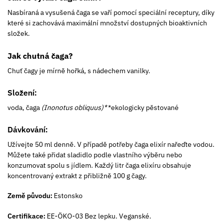
Nasbíraná a vysušená čaga se vaří pomocí speciální receptury, díky
které si zachovává maximální množství dostupných bioaktivních
složek.
Jak chutná čaga?
Chuť čagy je mírně hořká, s nádechem vanilky.
Složení:
voda, čaga
(
Inonotus obliquus)*
*ekologicky pěstované
Dávkování:
Užívejte 50 ml denně. V případě potřeby čaga elixír nařeďte vodou.
Můžete také přidat sladidlo podle vlastního výběru nebo
konzumovat spolu s jídlem. Každý litr čaga elixíru obsahuje
koncentrovaný extrakt z přibližně 100 g čagy.
Země původu:
Estonsko
Certifikace:
EE-ÖKO-03 Bez lepku. Veganské.