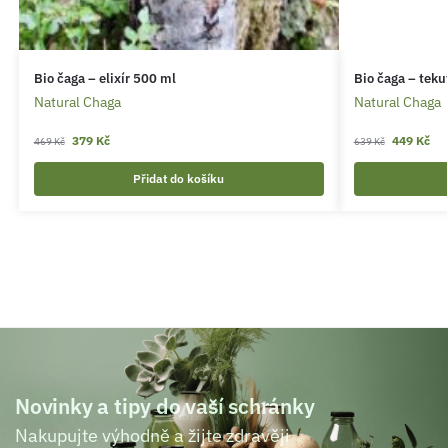
Bio čaga – elixír 500 ml
Bio čaga – teku
Natural Chaga
Natural Chaga
379
Kč
449
Kč
469
Kč
639
Kč
Přidat do košíku
Novinky a tipy do vaší schránky
Nakupujte výhodně a žijte zdravěji