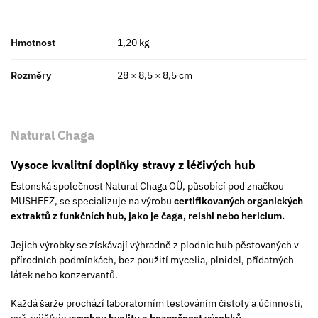
Hmotnost
1,20 kg
Rozměry
28 × 8,5 × 8,5 cm
Natural Chaga
Vysoce kvalitní doplňky stravy z léčivých hub
Estonská společnost Natural Chaga OÜ, působící pod značkou
MUSHEEZ, se specializuje na výrobu
certifikovaných organických
extraktů z funkčních hub, jako je čaga, reishi nebo hericium.
Jejich výrobky se získávají výhradně z plodnic hub pěstovaných v
přírodních podmínkách, bez použití mycelia, plnidel, přídatných
látek nebo konzervantů.
Každá šarže prochází laboratorním testováním čistoty a účinnosti,