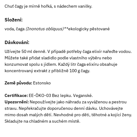
Chuť čagy je mírně hořká, s nádechem vanilky.
Složení:
voda, čaga
(
Inonotus obliquus)*
*ekologicky pěstované
Dávkování:
Užívejte 50 ml denně. V případě potřeby čaga elixír nařeďte vodou.
Můžete také přidat sladidlo podle vlastního výběru nebo
konzumovat spolu s jídlem. Každý litr čaga elixíru obsahuje
koncentrovaný extrakt z přibližně 100 g čagy.
Země původu:
Estonsko
Certifikace:
EE-ÖKO-03 Bez lepku. Veganské.
Upozornění:
Nepoužívejte jako náhradu za vyváženou a pestrou
stravu. Nepřekračujte doporučenou denní dávku. Uchovávejte
mimo dosah malých dětí. Nevhodné pro děti, těhotné a kojící ženy.
Skladujte na chladném a suchém místě.