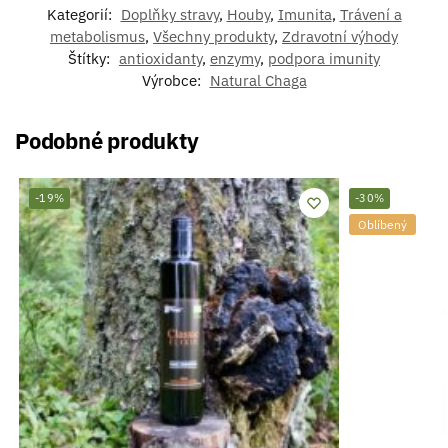
Kategorií:
Doplňky stravy
,
Houby
,
Imunita
,
Trávení a
metabolismus
,
Všechny produkty
,
Zdravotní výhody
Štítky:
antioxidanty
,
enzymy
,
podpora imunity
Výrobce:
Natural Chaga
Podobné produkty
-19%
-30%
Oblíbený