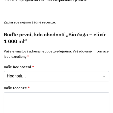
což zajišťuje
vysokou kvalitu a bezpečnost výrobků.
Zatím zde nejsou žádné recenze.
Buďte první, kdo ohodnotí „Bio čaga – elixír
1 000 ml“
Vaše e-mailová adresa nebude zveřejněna.
Vyžadované informace
jsou označeny
*
Vaše hodnocení
*
Vaše recenze
*