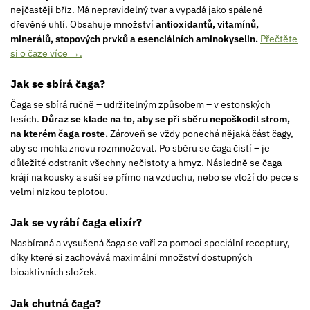
nejčastěji bříz. Má nepravidelný tvar a vypadá jako spálené
dřevěné uhlí. Obsahuje množství
antioxidantů, vitamínů,
minerálů, stopových prvků a esenciálních aminokyselin.
Přečtěte
si o čaze více →.
Jak se sbírá čaga?
Čaga se sbírá ručně – udržitelným způsobem – v estonských
lesích.
Důraz se klade na to, aby se při sběru nepoškodil strom,
na kterém čaga roste.
Zároveň se vždy ponechá nějaká část čagy,
aby se mohla znovu rozmnožovat. Po sběru se čaga čistí – je
důležité odstranit všechny nečistoty a hmyz. Následně se čaga
krájí na kousky a suší se přímo na vzduchu, nebo se vloží do pece s
velmi nízkou teplotou.
Jak se vyrábí čaga elixír?
Nasbíraná a vysušená čaga se vaří za pomoci speciální receptury,
díky které si zachovává maximální množství dostupných
bioaktivních složek.
Jak chutná čaga?