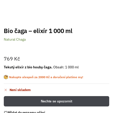
Bio čaga – elixír 1 000 ml
Natural Chaga
769
Kč
Tekutý elixír z bio houby čaga.
Obsah: 1 000 ml
Nakupte alespoň za
2000
Kč
a doručení platíme my!
Není skladem
Nechte se upozornit
Přidat do seznamu přání